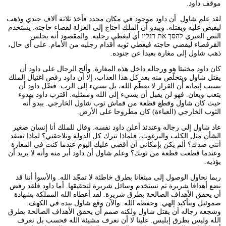
موقف داود.
لقد علم شاول أن داود موجود في مكان محدد فأخذ ثلاثة آلاف جندي وذهب
ليقبض عليه ويقتله. ويبدو أن الملك احتاج إلى العزلة لقضاء حاجته. يستخدم
النص العبري להסך את רגליו أي ليغطي رجليه. والمقصود أنه يجلس
القرفصاء ليقضي حاجته فيغطي ثوبه أقدام رجليه من الأمام. على أي حال،
ذهب شاول إلى مغارة بعيدا عن جنوده.
كان داود مختبئا هو ورجاله داخل هذه المغارة. وألح الرجال على داود أن
يقتل شاول ويتخلّص منه بعد كل هذا العذاب، إلا أن داود رفض اغتيال الملك
بسبب إيمانه أن القرار لا يعظّم الله، بل يسيء إلى الرب. فضّل داود أن
يتعب ويعان. فهو لن يقبل أن يسيء إلى الله وممثليه. اقترب داود بهدوء
حيث كان شاول وقطع قطعة من قماش ثوب شاول الخارجي. يبدو أنه
الثوب الخارجي (العباءة) كان مطروحا على الأرض.
عاد شاول إلى رجاله وعندئذ أعلن داود نفسه. وقال للملك أنا إنسان صغير
الشأن مثل الكلب والبرغوث، فلماذا تترك كل الدولة وتلاحقني؟ لماذا تعتقد
أنني ضدك؟ ألم يكن بإمكاني أن أقضي عليك اليوم عندما كنت في المغارة
وعندما قطعت قطعة من ثوبك؟ وعلم شاول أن داود أبر منه وأنه لا يريد أن
يؤذيه.
ربما نحاول الوصول إلى مبتغانا بطرق خاطئة لا تمجّد الله. والأسوأ أننا قد
نضع أهدافا شريرة ثم نستخدم وسائل شريرة لتحقيقها. أما داود فلقد رفض
أن يحقق الأهداف الصالحة بطرق شريرة. لقد أعطاه الله المملكة بشهادة
صموئيل وبتأكيد إلهي. وحفظه الله. والآن وقع شاول بيده في الكهف.
وشجعه رجاله أن يقتل شاول ولكنه صمم أن يحقق الأهداف الصالحة بطرق
الله وليس بطرق إبليس. علينا لا أن نعرف مشيئة الله فحسب بل نعرف