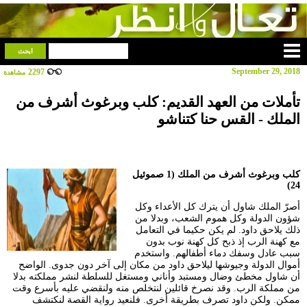
September 29, 2018
2297
مشاهدة
تأملات من العهد القديم: كلب وبرغوث أشرف من
الملك - القس حنا كتناشو
كلب وبرغوث أشرف من الملك (1 صموئيل
24)
أصرّ الملك شاول أن يترك كل الأعداء وكل
شؤون الدولة وكل هموم الشعب، وبدلا من
ذلك يلاحق داود. لم يكن حكيما في التعامل
مع كهنة الرب إذ ذبح كل كهنة نوب بدون
سبب عادل وسفك دماء أطفالهم. واستخدم
أموال الدولة وجيوشها ليلاحق داود من مكان إلى آخر دون جدوى. الواضح
أن شاول مخطئ وضال ومستبد وأناني ومستغل للسلطة لنشر مملكته بدلا
من مملكة الرب. وقد نصرخ قائلين لنتخلص منه ولنقضي عليه بأسرع وقت
ممكن. ولكن داود تصرف بطريقة أخرى. فلنعيد رواية القصة لنكتشف