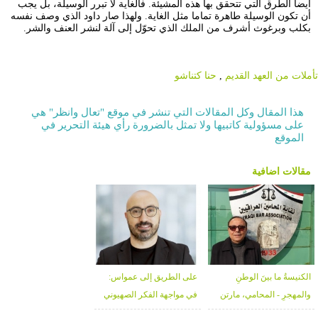
أيضا الطرق التي تتحقق بها هذه المشيئة. فالغاية لا تبرر الوسيلة، بل يجب
أن تكون الوسيلة طاهرة تماما مثل الغاية. ولهذا صار داود الذي وصف نفسه
بكلب وبرغوث أشرف من الملك الذي تحوّل إلى آلة لنشر العنف والشر.
تأملات من العهد القديم
,
حنا كتناشو
هذا المقال وكل المقالات التي تنشر في موقع "تعال وانظر" هي
على مسؤولية كاتبيها ولا تمثل بالضرورة رأي هيئة التحرير في
الموقع
مقالات اضافية
الكنيسةُ ما بينَ الوطنِ
على الطريق إلى عمواس:
والمهجرِ - المحامي، مارتن
في مواجهة الفكر الصهيوني
كورش تمرس لولو
المسيحي - د. يوسف كمال