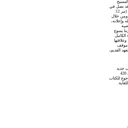
 المسيح
 قد نضل في
فهمنا للعهد القديم. قال السَّيد المسيح للصدوقيين: "أليس لهذا تضلون، إذ لا تعرفون الكتب ولا قوة الله؟" (مر 12:
 ومن خلال
ه وإعلانه،
وصية
بنا يسوع
 الكامل
علاقتها
ا موقف
عهد القديم،
ب جديد
مميز يحمل الاسم "نحو ذهن متجدد" – مساهمات فكرية انجيلية في السياق الفلسطيني. يقع الكتاب في 420
جوع للكتاب
غاية.