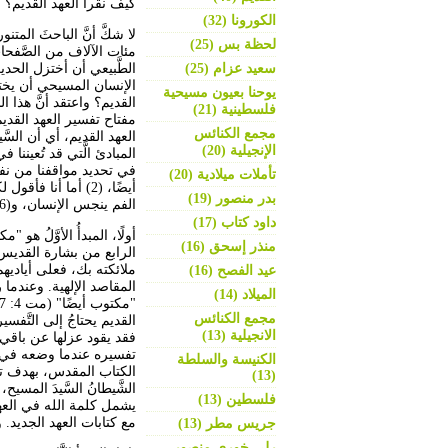
كيف نقرأ العهد القديم؟
الكورونا (32)
لا شكَّ أنَّ الباحثَ ا
لحظة بس (25)
مئات الآلاف من الصَّفحا
سعيد عزام (25)
الطَّبيعي أن أختزل الحد
الإنسان المسيحي أن يخت
يوحنا بعيون مسيحية
القديم؟ واعتقد أنَّ هذا 
فلسطينية (21)
مفتاح تفسير العهد القدي
مجمع الكنائس
العهد القديم، أي أن السّ
الإنجيلية (20)
المبادئ الَّتي قد تُعينن
تأملات ميلادية (20)
بدر منصور (19)
الفم ينجس الإنسان، و(6) الله روح.
داود كتاب (17)
أولًا، المبدأُ الأوَّلُ ه
منذر إسحق (16)
عيد الفصح (16)
المقاصد الإلهية. وعندما رد
الميلاد (14)
مجمع الكنائس
القديم يحتاجُ إلى التّ
الانجيلية (13)
فقد يقود عزلها عن باقي ا
تفسيره عندما وضعه في إط
الكنيسة والسلطة
الكتاب المقدس، بهدف تفسي
(13)
الشَّيطانُ السَّيدَ المسي
فلسطين (13)
يشمل كلمة الله في العهد
مع كتابات العهد الجديد
جريس مطر (13)
رلى خوري منصور