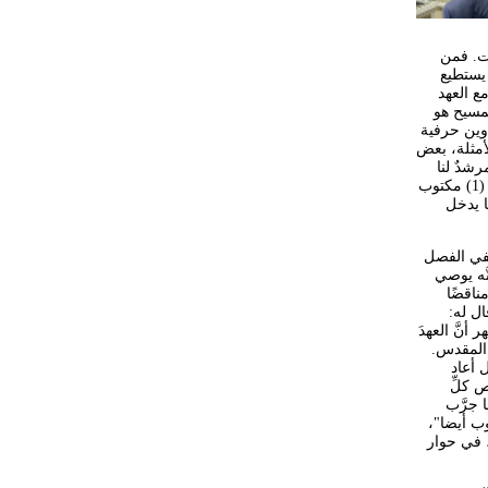
ات. فمن
 يستطيع
ع العهد
لمسيح هو
أوين حرفية
لأمثلة، بعض
رشدٌ لنا
في تحديد مواقفنا من نفس النُّصوص، ومن نصوص أخرى. ويمكن تلخيص المبادئ السِّتة بالعبارات الآتية: (1) مكتوب
 (4) سمح الله ... لقساوة قلوبكم، (5) ليس ما يدخل
 ففي الفصل
"مكتوب: أنَّه يوصي
هدَ القديم مناقضًا
ال له:
هر أنَّ العهدَ
 المقدس.
 أعاد
 كلِّ
 جرَّب
توب أيضا"،
، في حوار