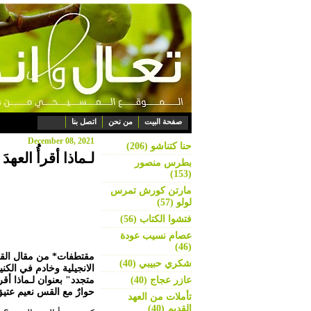
صفحة البيت
من نحن
اتصل بنا
December 08, 2021
حنا كتناشو (206)
لـماذا أقرأُ العه
بطرس منصور
(153)
مارتن كورش تمرس
لولو (57)
فتشوا الكتاب (56)
عصام نسيب عودة
(46)
مقتطفات* من مقال القس ا
شكري حبيبي (40)
الانجيلية وخادم في الكن
عازر عجاج (40)
متجدد" بعنوان لـماذا أقرأُ
حوارٌ مع القس نعيم عتي
تأملات من العهد
القديم (40)