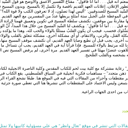
"سمعتم أنه قيل . . . أما أنا فأقول". مفتاحُ التَّفسير الأعمق والأوضح هو قول السَّيد
 الإعلان، إعلانات العهد القديم ناقصة ولا تكتمل إلا بالمسيح. وبدون المسيح
تى في الموعظة على الجبل ستة أمثلةٍ يربطها عددٌ من المفسرين مع العهد القديم.
فيها مقارنةً بين موقفين، نكتشف سلطة المسيح في تكوين وتعميق فهمنا لإرادة الل
ه قيل . . . أما أنا فأقول". ويكشف لنا السَّيد المسيح من خلال هذا المبدأ، أنَّ ال
ُّلوك فحسب. فيجب أن يكون القلبُ ممتلئًا بالولاء والحب لله، وهذا ما يؤكده ر
ة القتل، والزنى، والانتقام، أو أي مشكلة أخرى، مشكلة تتعلق بالقلب والولاء
ت أخرى، يجب قبل أن نطيع وصايا العهد القديم، أن نكتشف موقف المسيح منها، و
ؤنا لله مرتبط بالولاء للمسيح. فإذا قرأنا آية في العهد القديم، يجب أن نتساءل م
ُ اللاهوت عنصرًا مهمًا في تفسير العهد القديم. مرة أخرى، لم يرفض المسيح نص ال
 بشخصه وبالقلب الصَّحيح.
 رعاية مشتركة مع كلية بيت لحم للكتاب المقدس وكلية الناصرة الانجيلية لكتا
 مقتطفات وأجزاء من المقالات التي فيه في الموقع هنا. طبعًا نشجع القراء الر
 بتمعن وليس الاعتماد على المقتطفات التي ننشرها هنا التي تعطي صورة جزئية لل
ب من احدى الجهات الراعية.
جدد
قالات التي تنشر في موقع "تعال وانظر" هي على مسؤولية كاتبيها ولا تمثل