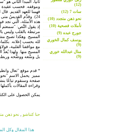
ثانيا، المبدأ الثَّاني هو 
(12)
وموقفه. فحسب عقيدة تطور
سات 7 (12)
24). وقدَّم القديسُ م
نحو ذهن متجدد (10)
هذه الأمثلة، الَّتي نجد 
تأملات فصحية (10)
إذ يقول النَّص: "سمعتم أن
مرتبطة بالقلب وليس بالس
جورج عبده (9)
المسيح. وهكذا تصبح مشكل
يوسف كمال الخوري
لله بحسب إعلانه. بكلما
(9)
مع مواقفنا القلبية، فولا
منال عبدالله خوري
المسيح منها. ولهذا يُعدّ
(9)
بل وسَّعه ووضَّحه وربطه
* قدم موقع "تعال وانظر"
صفحة وسنقوم تباعًا بنشر
وقراءة المقالات بأكملها
يمكن الحصول على الكتا
حنا كتناشو
,
نحو ذهن مت
هذا المقال وكل الم