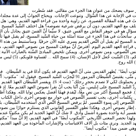
لمتنور سوف يضحك من عنوان هذا الجزء من مقالتي. فقد سُطرت
ت في الإجابة عن هذا السُّؤال. وتنوعت الإجابات. ويحتاج الجوابُ إلى عدة مجلد
يثَ في هذه المقالة القصيرة، عن زاوية واحدة من قراءة العهد القديم، وهي: هل
لف مع العهد القديم، دون أن يرفض شرعية نصوصه؟ هل اختلف السَّيدُ المسيح م
السؤال هو في جوهر النقاش مع القس عتيق، لا سيَّما أنَّ القسَ عتيق يجادل بأن ا
م. سأتحدَّث في هذا الجزء عن ستة أمثلة من حياة السَّيد المسيح، لم يقبل فيها ت
َيد المسيح لم يقبل أن النَّص القديم يسري عليه الآن حرفيًا. وسأستنبط من هذه ا
ا في قراءة العهد القديم اليوم. أفترضُ أنَّ موقفَ المسيح من نصوص العهد القديم، م
أيضًا، (2) أما أنا فأقول لكم، (3) السَّبت جُعل لأجل الإنسان،
و "مكتوب أيضًا". يُظهر القديس متى أنَّ العهد القديم قد يكون أداةً في يد الشِّيطان.
الرابع من بشارة القديس متَّى، يقتبسُ الشَّيطان المزمور 91 ليُجرّب السَّيد المسيح. فيقول له: 
ملائكته بك، فعلى أياديهم يحملونك لكي لا تصدم بحجرٍ رجلك" (مت 4: 6). ويفسر الشَّيطان الع
َّ السَّيد المسيح على إبليس، بيّنَ أنَّنا يجب أنْ نقرأ نصوصَ العهد القديم معًا. إذ ق
"مكتوب أيضًا" (مت 4: 7). فجمع المسيحُ أكثر من نصٍ معًا، ليُقدمَ فهمًا أفضل يعكس نوايا الله. وهكذا أظ
َفسير. بكلمات أخرى، يجب تفسير النُّصوص في حوار مع نصوصٍ أخرى داخل الكتاب
لنُّصوص إلى سوءِ التَّفسير. لمْ يرفض المسيحُ النَّص الَّذي استخدمه الشَّيطان، بل
ار نصوصٍ أُخرى. وهكذا تطور التَّفسير القانوني الذي يستلزم حوارًا بين نصوص
ر آية واحدة بصورة أشمل وأدق. لا شكَّ أنَّ العهدَ الجديد لم يكن مكتوبًا عندما
ح، ولهذا نحصر المعنى التَّاريخي "المكتوب أيضًا" في العهد القديم، إلا أنَّ مبدأ "مك
 الجديد. ونرى مئات بل آلاف الاقتباسات والإشارات المأخوذة من العهد القديم
. وهي ضمن مبدأ "مكتوب أيضا".