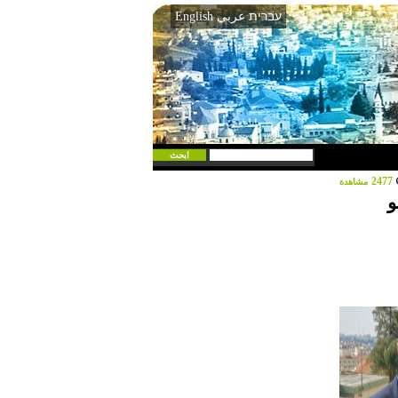
עברית
عربي
English
2477
مشاهدة
و