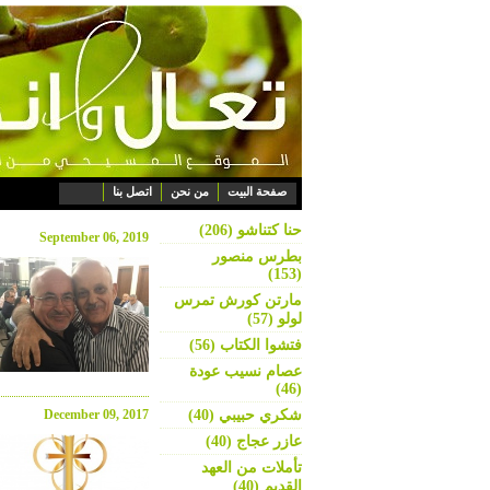
صفحة البيت
من نحن
اتصل بنا
حنا كتناشو (206)
September 06, 2019
بطرس منصور
(153)
مارتن كورش تمرس
لولو (57)
فتشوا الكتاب (56)
عصام نسيب عودة
(46)
شكري حبيبي (40)
December 09, 2017
عازر عجاج (40)
تأملات من العهد
القديم (40)