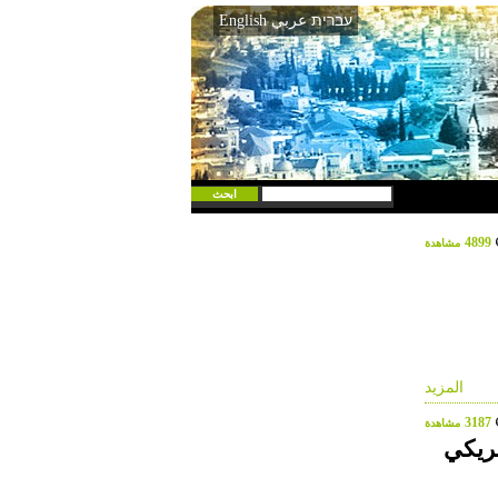
עברית
عربي
English
4899
مشاهدة
المزيد
3187
مشاهدة
مريكي