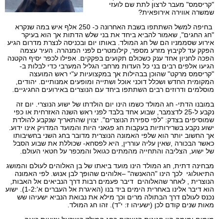
"קריסמס" מעבר לרצון לתת שם לועזי
שמשרה אווירה אירופאית?
בחיפה למשל השתתפו בשבת האחרונה כ- 250 אלף איש במה שנקרא
"חג החגים", שאמור להביא ביחד את בני שלש הדתות אך הוא בעיקר
אירוע שסממניו הם של חג המולד. באותו יום ובכניסה לנצרת מדרום הגיע
הפקק עד לקיבוץ מזרע מספר, קילומטרים לפני המנהרה. העיר עצמה
הפכה לחניון אחד ענק כשכולם תקועים בפקקים. אפילו לכפר יסיף הקטנה
הגיעו אלפים רבים בני כל העדות מרחבי הגליל המערבי כדי לבלות ב-
"קריסמס מרקט" שהוכן בבהילות אך במקצועיות ע"י ראש המועצה
המקומית החדש ושכלל דוכני אוכל ושתייה ומופעים אמנותיים. יהודים,
מוסלמים ודרוזים רבים השתתפו ביחד עם הנוצרים באירועים החגיגיים.
במובנו הדתי- חג המולד כשמו הינו יום הולדתו של ישוע הנוצרי. יום זה
נקבע ל-25 לדצמבר, שבוע אחד בלבד לפני ראש השנה האזרחית או כפי
שמוסיפים בצדק: "לפי ספירת הנוצרים". יצוין שהתאריך שנקבע להולדת
ישוע נקבע בשרירותיות בעקבות חג פגאני היות והמועד המדויק אינו ידוע.
אך החשוב יותר הוא שלפי האמונה הנוצרית מדובר בחג השני בחשיבותו
כאשר הבכורה ,שאין עליה עוררין, היא לפסחא- שכוללת את שבוע הסבל
של ישוע, הצליבה והתחייה מהמתים כגואל והמכפר על חטאי העולם.
מבחינה דתית, חג המולד הינו מועד ביאתו של בן האלוהים לעולם והמושג
התיאולוגי לכך הינו "ההאנשה" –אלוהים שהופך לבן אנוש. לפי האמונה
הנוצרית , לאחר שהאלוהים דיבר פעמים רבות דרך הנביאים אל האבות,
הוא דיבר אלינו באחרית הימים ביד בנו (האיגרת אל העברים א':1-2). ישוע
נכנס לעולם דרך הבתולה מרים וכך מילא את נבואת הנביא ישעיהו שש
מאות שנים קודם לכן (ישעיהו ז: י"ד). זהו חג המולד.