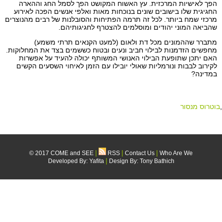
הפך לאישיות המרכזית. עץ האשוח המקושט הפך לסמל החג וההארה
החגיגית שלו בישובים שונים בנוכחות מאות ואלפי אנשים הפכה לאירוע
מרכזי שמח ביותר. לכל זה תרמה הפתיחות והסובלנות של רבים מהנוצרים
שהביאה המוני יהודים ומוסלמים להצטרף לחגיגותיהם.
מתברר שההמונים מכל דת ולאום (למעט הקנאים תרתי משמע)
מחפשים הזדמנות לבילוי חביב ונעים ובטוח כששמים בצד את המחלוקות.
האם יתכן שתופעת הבילוי האנושי המשותף יכולה להעיד על אפשרות
לקירוב לבבות ונורמליות שאולי יובילו עם הזמן לאיחוי השסעים הקשים
במדינה?
,
בוטרוס מנסור
|
|
|
© 2017 COME and SEE
RSS
Contact Us
Who Are We
|
Developed By:
Yafita
Design By: Tony Bathich