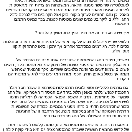
מימים ימימה היו חגיגות הנוצרים בחג המולד בישראל צנועות כיאה
לאוכלוסייה שהעושר ממנה והלאה. המשפחות הנוצריות היו מתאספות
לארוחה חגיגית ולאחר מיסות יום החג נהגו המבוגרים לבקר את השרויים
באבל. כן נהגו ההורים לערוך ביקורי בזק אצל הקרובים כדי לברכם לרגל
החג וללגום ליקר בטעמים שונים מכוסות קטנות. בכך כמעט התמצו
החגיגות.
איך שינה חג דתי זה את פניו והפך לחג מושך קהל כזה?
הלוואי שהייתי יכול להצביע על קווי אופי של מתינות ואהבת אדם וסובלנות
כסיבות לכך. הגורמים כמסתבר אחרים אך יתכן ויביאו להתחזקות קווי
אופי אלה.
ראשית, סיפור החג והמאורעות שסובבים אותו מבחינת הנרטיב של
האוונגליון הינו נעים וסימפטי. סצנות של תינוק שמוצא מחסה בקור, רועים
פשוטים שמופתעים מהופעת מלאכים ששרים, מלך פרנואיד שמחפש
נקמה אך נכשל באופן חרוץ, חכמי מזרח המגיעים כדי להגיש מתנותיהם
היקרות...
גם גורמים כלכליים וסוציולוגים תרמו לטרנספורמציה שעבר חג המולד.
ההכנסה לנפש עלתה באופן תלול ביחד עם המסחור האמריקאי של החג
שמקרין על מחוזותינו. תרבות השפע והפנאי והכמיהה לנורמליות תרמו
לשינוי שחל ולכניסה ביתר שאת של הסממנים העממיים של החג . איני
סבור שהסממנים הדתיים נדחו מפני העממיים. כבודה של המשמעות
הדתית העמוקה של החג במקומה מונח, אך הרחבה זו של החגיגות
החיצוניות תחת האצטלה של החג מבורכת גם היא.
במסגרת הרחבה או שמא טרנספורמציה זו, סנטה קלאוס ( שהוא דמות
של קדוש מהמאה הששית שעברה טרנספורמציה גם היא בידי קוקה קולה!)