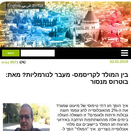
עברית
عربي
English
02.01.2019
9571
צפיות
בין המולד לקריסמס- מעבר לנורמליות? מאת:
בוטרוס מנסור
איך הופך חג דתי טיפוסי של מיעוט שמגרד
את ה-2% מהאוכלוסייה לחג עממי חוצה
גבולות ודתות ולאומים? זו השאלה העולה
בימים אלה מההשתתפות הרחבה באירועי
חגיגות חג המולד ביישובים עם פלחי
אוכלוסייה נוצריים. איך "המולד" הפך ל-