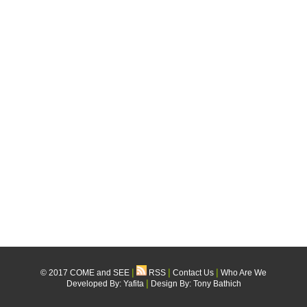
|
|
|
© 2017 COME and SEE
RSS
Contact Us
Who Are We
|
Developed By:
Yafita
Design By: Tony Bathich