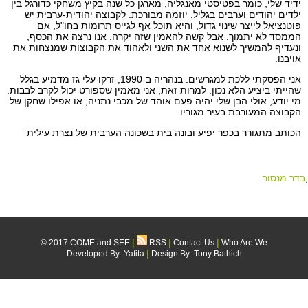
ידיד שלי, כומר בפטיסטי מאנגליה, מארגן כל שנה בקיץ משחקי כדורגל בין
ילדים יהודים וערבים בגליל. יוזמה מבורכת. לקבוצה יהודית-ערבית יש
פוטנציאל לייצר שינוי גדול, והיא תוכל אף לגייס תרומות בחו"ל, אם
הממסד לא יתמוך. אבל קשה להאמין שזה יקרה. אנו נרצה את הכסף,
ונעדיף להמשיך לשנוא אחד את השני ולאהוד את הקבוצות שמנצחות את
אויבנו.
אני הפסקתי ללכת למגרשים. בנהריה ב-1990, זרקו עלי גז מדמיע בגלל
שהייתי ביציע הלא נכון. למרות זאת, אני מאמין שספורט יכול לקרב לבבות.
מי יודע, אולי הבן שלי יהיה פעם אוהד של מכבי נתניה, או אפילו שחקן של
הקבוצה המעורבת בעיר מגוריו.
הכותב מתגורר בכפר יפיע ובונה בית בשכונה הערבית של נצרת עילית
,
בדר מנסור
|
|
|
© 2017 COME and SEE
RSS
Contact Us
Who Are We
|
Developed By:
Yafita
Design By: Tony Bathich