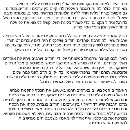
הנה רעיון: לאחד את הקבוצות של אח"י נצרת ונצרת עילית. קבוצה
מאוחדת יכולה להיות דוגמה מאלפת לדו-קיום בין ערבים ויהודים במדינה.
גם הפועל נצרת עילית תרד לליגה הלאומית מתישהו בקרוב, מאותה סיבה
שאח"י נצרת ירדה ובית שאן ירדה וסכנין תרד. צריך הרבה כסף, מסורת של
כדורגל וניהול מקצועני כדי לשרוד בליגת העל. קשה למצוא את כל אלה
ביחד לאורך זמן בערי הפריפריה.
סכנין אמנם מופיעה עם צוות שכולל כמה שחקנים יהודים, אבל זוהי קבוצה
ערבית שאין לה הרבה אוהדים יהודים ושחקניה היהודים עוברים "טיהור"
כשהם נודדים לשחק בקבוצות יהודיות. מכבי חיפה, מנגד, היא קבוצה עם
מסורת של שילוב שחקנים ערבים, אבל זוהי קבוצה של יהודים בעיקר.
תארו לכם קבוצה שתנוהל במשותף על ידי יהודים וערבים ויהיו לה אוהדים
משני הצדדים. יהיה לה מגרש משותף שבו ייפגשו ספורטאים מכל הגילים
וישחקו ביחד. אין כמו השפה של הכדורגל לייצר קצת יותר סבלנות
וסובלנות. תורם יהודי צרפתי שמאמין בדו-קיום תרם לפני כמה שנים
מיליון דולר לנצרת ולנצרת עילית. בנצרת בנו מחלקה בבית חולים ובשכנה
מעבר לכביש שידרגו את התאורה של מגרש הכדורגל.
האיגודים המקצועיים בארה"ב תרמו ב-1960 את הכסף להקמת מגרש
כדורגל בנצרת עילית כדי שיהודים וערבים ישחקו ביחד. לקחו את הכסף
ובנו מגרש ליהודים. באותה תקופה, פרנק סינטרה המנוח תרם כסף לבניית
מרכז תרבות שיעודד דיאלוג בין ערבים ויהודים בנצרת. לקחו את הכסף
ובנו מרכז תרבות לערבים בלבד. לא הרבה השתנה מאז. כששרת החינוך
מרגישה "לא בנוח" שחברי כנסת ערבים מצביעים, היא לא משכנעת כשהיא
מברכת את בני סכנין ואף אחד לא מאמין כשמבטיחים מגרש ביתי
למחזיקת גביע המדינה.