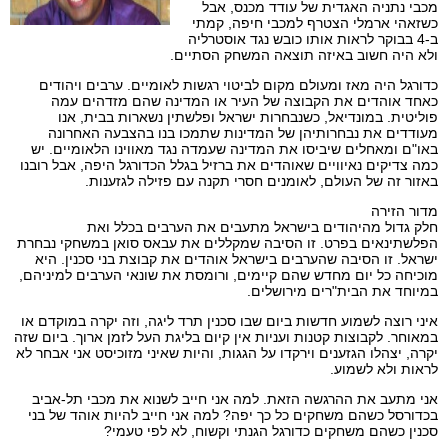
מכבי נתניה האגדית של עודד מכנס, אבל
כשזאהי ארמלי הצטרף למכבי חיפה, קמתי
ב-4 בבוקר לראות אותו כובש נגד אוסטרליה
ולא היה חשוב באיזה תוצאה המשחק הסתיים.
כדורגל היה מאז ומעולם מקום לביטוי רגשות לאומיים. ערבים ויהודים
כאחד אוהדים את הקבוצה של העיר או המדינה שהם מזדהים עמה
פוליטית. במונדיאל, כשנבחרות ישראל ופלשתין נשארות בבית, אנו
מעודדים את נבחרותיהן של המדינות שתמכו בנו בהצבעה האחרונה
באו"ם ומאחלים שיביסו את המדינה שעמדה נגד מאווינו הלאומיים. יש
כמה צדיקים נאיוויים שאוהדים את ברזיל בגלל הכדורגל היפה, אבל רובנו
באזור זה של העולם, לאומנים חסרי תקנה עם פזילה לגזענות.
מדור הזירה
חלק גדול מהיהודים בישראל מתעבים את הערבים בכלל ואת
הפלשתינאים בפרט. זו הסיבה שמקללים את עבאס סואן במשחקי נבחרת
ישראל. זו הסיבה שהערבים בישראל אוהדים את קבוצת בני סכנין. היא
מוכיחה כל יום מחדש שהם קיימים, ורומסת את שונאי הערבים למיניהם,
במיוחד את הבית"רים מירושלים.
איני רוצה לשמוע חדשות ביום שבו סכנין תרד ליגה, וזה יקרה במוקדם או
במאוחר. לקבוצות קטנות ועניות אין קיום בליגת העל לזמן ארוך. ביום שזה
יקרה, יצהלו הגזענים וירקדו על הגגות, והיות שאיני מזוכיסט אני אבחר לא
לראות ולא לשמוע.
אני מתעב את ההרגשה הזאת. למה אני חייב לשנוא את מכבי תל-אביב
בכדורסל כשהם משחקים כל כך יפה? למה אני חייב להיות אוהד של בני
סכנין כשהם משחקים כדורגל הגנתי וקשוח, לא לפי טעמי?