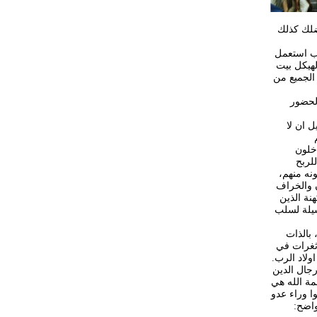
فضلك كذلك
رب استعمل
لهيكل بيت
الجميع من
لحضور
 ان لا
دخلون
لربح
نه منهم،
ن والخراف
نة الذين
سيلة لسلب
 بالذات
 ثغرات في
ولاد الرب.
رجال الدين
مة الله هي
ا وراء عدو
واضح: