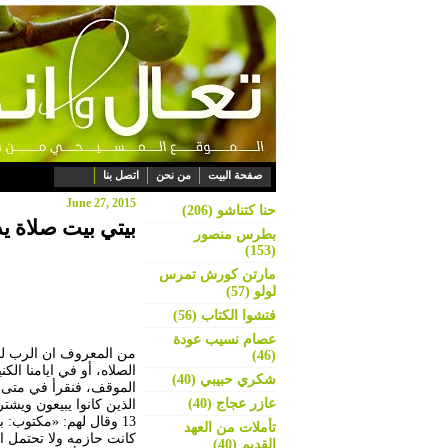
صفحة البيت
من نحن
اتصل بنا
June 27, 2015
حنا كتناشو (206)
بيتي بيت صلاة ي
بطرس منصور
(153)
مارتن كورش تمرس
لولو (57)
فتشوا الكتاب (56)
عصام نسيب عودة
من المعروف ان الرب لفظ
(46)
الصلاه، أو في ايامنا ال
شكري حبيبي (40)
عازر عجاج (40)
الذين كانوا يبيعون ويش
13 وقال لهم: «مكتوب:
تأملات من العهد
كانت حازمه ولا تحتمل ال
القديم (40)