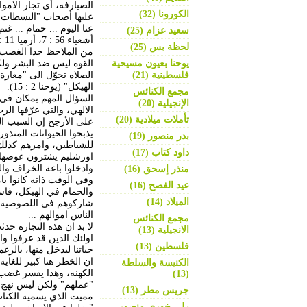
الصيارفه، أي تجار الام
الكورونا (32)
عليها أصحاب "البسطات" 
عنا اليوم ... حمام ... غ
سعيد عزام (25)
أشعياء 56 : 7، أرميا 11 : 7، مرقس 11 : 17، لوقا 19 : 46).
لحظة بس (25)
من الملاحظ جدا الغضب ا
يوحنا بعيون مسيحية
القوه ليس ضد البشر ولك
فلسطينية (21)
الصلاه تحوّل الى "مغار
الهيكل" (يوحنا 2 : 15).
مجمع الكنائس
السؤال المهم بمكان في 
الإنجيلية (20)
الالهي، والتي عرّفها ال
تأملات ميلادية (20)
على الأرجح إن السبب الذ
يذبحوا الحيوانات المنذورة
بدر منصور (19)
للشياطين، وامرهم كذلك ا
داود كتاب (17)
اورشليم يشترون عوضها با
وادخلوا باعة الخراف وال
منذر إسحق (16)
وفي الوقت ذاته كانوا يا
عيد الفصح (16)
والحمام في الهيكل، فاس
الميلاد (14)
شاركوهم في اللصوصيه، 
الناس اموالهم ...
مجمع الكنائس
لا بد ان هذه التجاره ح
الانجيلية (13)
اولئك الذين قد عرفوا واخ
فلسطين (13)
حياتنا ليدخل منها، بالر
ان الخطر هنا كبير للغاي
الكنيسة والسلطة
الكهنه، وهذا يفسر غضب ا
(13)
"عملهم" ولكن ليس نهج ح
جريس مطر (13)
مميت الذي يسميه الكتاب
رلى خوري منصور