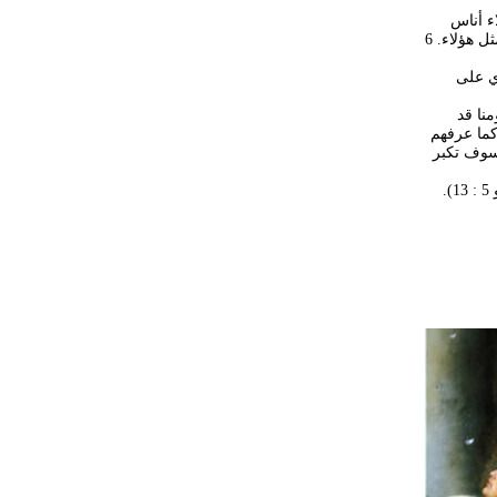
ت العواقب وخيمه (2 بط 2 : 15، سفر العدد 22)، هؤلاء أناس
عرفهم بولس الرسول بالمنازعين وبفاسدي الذهن وعادمي الحق الذين "يظنون ان التقوى تجارة. تجنب مثل هؤلاء. 6
ي على
منا قد
ر كما عرفهم
نها سوف تكبر