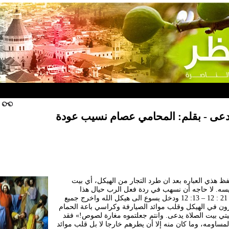
دعى - بقلم: المحامي عصام نسيب عودة
 هذي العباره بعد ان طرد التجار من الهيكل، أي بيت
كنيسه. لا حاجه أن نسهب في ردة فعل الرب حيال هذا
الموقف، فنقرأ في متى 21 : 12 – 13: 12 ودخل يسوع الى هيكل الله واخرج جميع
ترون في الهيكل وقلب موائد الصيارفة وكراسي باعة الحمام
 بيتي بيت الصلاة يدعى. وانتم جعلتموه مغارة لصوص!» فقد
مساومه، وما كان منه إلا أن يطرهم خارجا لا بل قلب موائد