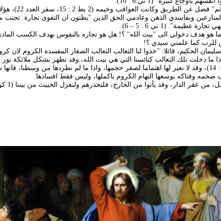
م باوجاع كثيره" (1 تي 6 : 10).
لقد أحب بلعام "أجرة الاثم" فضل عن الطريق وكان
 عظيمة". (1 تي 6 : 5 – 6).
 ما هو هدف دخولي الى "بيت الله" ؟! هل هو تجاره بالنفوس بهدف الكسب الماد
س للرب كما علمني سيدي ؟!
سليمان الحكيم، قائلا: "خذوا لنا الثعالب الثعالب الصغار المفسدة الكروم لان كرو
" (نش 2 : 15)، فاذا ما دخلت تلك الثعالب كنائسنا التي هي بيت الله، وقد تظهر بشكل ملائكة نو
بولس الرسول (2 كو 11 : 14)، وقد لا نعير لها اهتماما لصغر حجمها، واذا ما لم نطردها من وسطنا، فا
ب ضخمه وفتاكه بوسعها التهام الكروم باكملها، وليس فقط افسادها.
من عقر الدار، وقد يأتوا من الخارج، فلنحذرهم ولنعزل الخبيث من بيننا (1 كو 5 : 13).