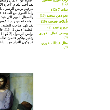
"ضلوا عن الايمان وطعنوا انفسه
(12)
سات 7 (12)
واما التقوى مع القناعة فهي تجارة
نحو ذهن متجدد (10)
والسؤال المهم الان هو:
انواعه ام هو ربح النفو
تأملات فصحية (10)
لقد نبّهنا صاحب النشيد، 
جورج عبده (9)
اقعلت
يوسف كمال الخوري
(9)
وتكبر وتكبر فتصبح ثعال
قد يكون التجار من الداخل، 
منال عبدالله خوري
(9)