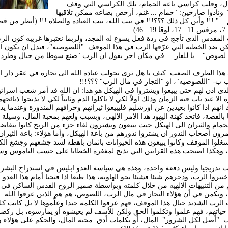
وال، وقلب كراسي باعة الحمام، تلك الكراسي التي وقف
ونادوا صارخين: "حمام ... غنم، أرخص بضاعه ممكن تلاقيها
نم ..." !!! وأين كل ذلك ؟؟؟!!! في بيت الله، بيت العباده والصلاه !!! (أنظر من 
لمقدس الذي تأجج في ردة فعل يسوع له المجد، ولربما نعتبرها غريبه كون ال
ن ضد الخطيه التي عرّفها الرب في هذا الموقف: "اللصوصيه"، فبدل ان يكون ا
ة لصوص"... يا للعار ... في مكان اخر يقول ان الرب "صنع سوطا من حبال وطرد 
هذا الظرف الصعب: كيف يا هل ترى تحولت عبادة الله الى تجاره في عقر دار ا
رب ب- "اللصوصيه"، او "التجار في مال الرب" ؟؟؟!!!
ي اذن لهم حتى يبيعوا ويشتروا في الهيكل هو هذا: ان الله قد أمر شعب اسرائيل
 الا عند باب قبة الزمان وذلك اولاً لكي لا ياكلوا الدم وثانياً لكي لا يذبحوا ذبائحهم
نهم اذا كانوا بعيدين عن اورشليم فليبيعوا ثيرانهم وخرافهم المنذورة وعندما ي
لفضة، فاتخذ كهنة اليهود هذا الامر الالهي، وبسبب ولعهم بمحبة المال، وسيلة ل
حمام والثيران الى الهيكل حيث يبيعون ويشترون لقاء جزء من الربح كانوا يتقاضو
مرون أصحاب النذور ان يشتروا نذورهم من باعة الهيكل، وأما هؤلاء: باعة الثيرا
تغلوا الموقف وكانوا يبيعون هذه الحيوانات باثمان باهظة لسد جشعهم وجشع الكه
وهكذا اصبحت هذه القرابين التي تذبح لمغفرة الخطايا على حسب الناموس و
دثت تدريجيا وليس دفعة واحده، وهذه هي سياسة العدو ابليس في استدراج البشر،
تبروا الرب، ودحرهم شيئا فشيئا نحو الهاويه، هذا طبعا اذا فتحنا أمام هذا العدو
غم من التنبيهات الالهيه من خلال كلمته وبواسطة ضمير الروح القدس الساكن في ا
ه، ويكمن في أن هؤلاء التجار في مال الرب، اللصوص، هم هم الذين عرفوا الله: 
لرب الشديد حيال هذا الموقف، فهم عرفوا الكلمه جيدا وعلّموها لا بل كانت كل
ياتهم، فهم علموا وتكلموا الحق ولكن للأسف لم يعيشوه أو يمارسوه، بل ركضو
: "أصل لكل الشرور": المال، أو بكلمات أدق: محبة المال، والحكم على هؤلاء 