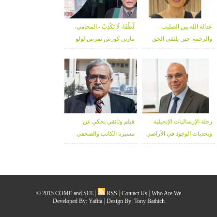
عدالة الله بين الصليب
لُطْفًا، لَا تَكْذِبْ - المحامي،
والرحمة: حين يلتقي الحق
مارتن كورش تمرس لولو
بالغفران - د. خلوب قعوار
رحلة الإرساليات الإنجيلية
فيلم وثائقي يحكي عن
وتحديات الوجود في الأراضي
مسيرة الكاتب والصحفي
المقدسة - منذر زبانه
عطاالله منصور 1934-2026
|
|
|
© 2015 COME and SEE
RSS
Contact Us
Who Are We
|
Developed By:
Yafita
Design By: Tony Bathich