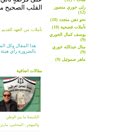
القلب الصحيح مفت
رلى خوري منصور
(12)
نحو ذهن متجدد (10)
تأملات فصحية (10)
تأملات من العهد القديم
,
يوسف كمال الخوري
(9)
هذا المقال وكل الم
منال عبدالله خوري
بالضرورة رأي هيئة 
(9)
ماهر صموئيل (9)
مقالات اضافية
الكنيسةُ ما بينَ الوطنِ
والمهجرِ - المحامي، مارتن
كورش تمرس لولو