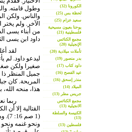
الاختيار. فقدم يس
الكورونا (32)
وطول قامته. والب
لحظة بس (25)
والناس. ولكن الر
سعيد عزام (25)
الآخر. ولم يختر 
يوحنا بعيون مسيحية
من أبناء يسى الس
فلسطينية (21)
داود ابن يسى الث
مجمع الكنائس
الإنجيلية (20)
لقد أغلق الله 
تأملات ميلادية (20)
ليدعو داود. لم ي
بدر منصور (19)
صغيرا ولكن صغر 
داود كتاب (17)
جميل المنظر ذا 
عيد الفصح (16)
منذر إسحق (16)
الميلاد (14)
هذا، منحه الله،
جريس مطر (13)
ربما نعتقد أن ا
مجمع الكنائس
الانجيلية (13)
القتالية إلا أن ا
الكنيسة والسلطة
(1 صم
(13)
ونحو غنمه ونحو 
فلسطين (13)
على فرصةٍ تأتي 
سات 7 (12)