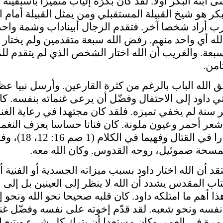
ى ابنه البكر أولا. لقد كان بكرُه إليآب متميزا بأسبقيته
كر هو شيخ القبيلة المستقبلي ومن يمثل القبيلة أمام ال
ب أراد شخصا آخر. فتقدم الرجال أبيناداب وشمة واحداً
الله أي واحد منهم. رفض الله سبعة متقدمين ولم يختار 
بعة. والغريب أن الله اختار الشخص الذي لم يتقدم لل
امن.
الباب بالرغم من كثرة القارعين. وأرسل نبيا عظي
أتي داود إلى الاحتفال وفضّل أن يرعى غنماته بنفسه. كا
سنة لم يخفي تميزه. فلقد كان مجتهدا في رعاية الغنم
شعر أحمر وعيون ملونة. كان فنانا حساسا يعزف النغم
المريحة. كان جبارا في القتال وف
 بمسحة صموئيل، روحه القدوس. وكان الله معه.
لله اختار داود بسبب ميزاته الجسدية أو الفنية أ
لكتاب المقدس يشدد أن الله لا ينظر إلى العينين بل إلى 
 16: 7). وهذا أهم ما امتلكه داود. كان قلبه صحيحا نحو الله ونحو 
نفسه ونحو شعبه. لقد قدّم إخوته على نفسه وفضّل غن
مرة في العمر. وكان مستعدا أن يترك كل شيء ويتبع ال