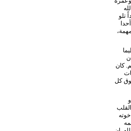
 وعمره
له
 تلو
أحدا
مهمة،
ما
ن
. كان
ات
هيما في الكلام (1 صم 16: 12، 18)، وفوق كل
و
القلب
إخوته
مه
له. إن