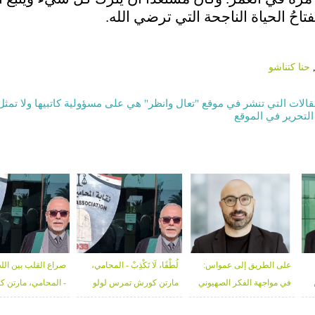
احُ الحياة الناجحة التي ترضي الله.
حنا كتناشو
قالات التي تنشر في موقع "تعال وانظر" هي على مسؤولية كاتبيها ولا تمثل
التحرير في الموقع
على الطريق إلى عمواس:
لُطْفًا، لَا تَكْذِبْ - المحامي،
صراع القلب بين الله
في مواجهة الفكر الصهيوني
مارتن كورش تمرس لولو
- المحامي، مارتن 
المسيحي - د. يوسف كمال
تمرس لولو