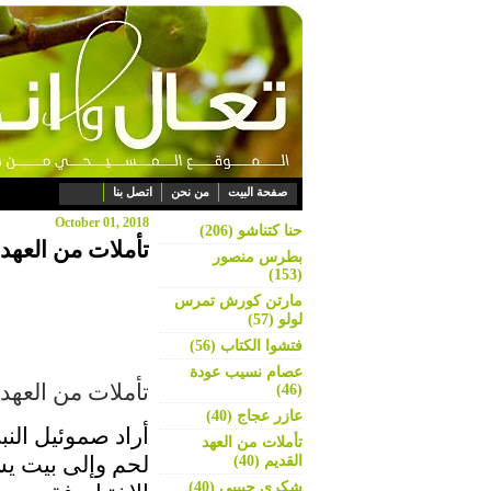
صفحة البيت
من نحن
اتصل بنا
October 01, 2018
حنا كتناشو (206)
تأملات من العهد 
بطرس منصور
(153)
مارتن كورش تمرس
لولو (57)
فتشوا الكتاب (56)
عصام نسيب عودة
تأملات من العهد القديم
(46)
عازر عجاج (40)
أراد صموئيل الن
تأملات من العهد
لحم وإلى بيت يس
القديم (40)
شكري حبيبي (40)