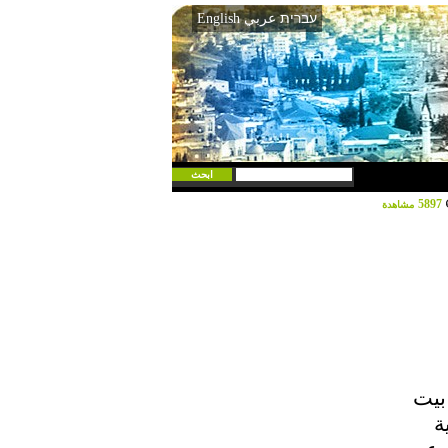
עברית
عربي
English
5897
مشاهدة
بيت
ة