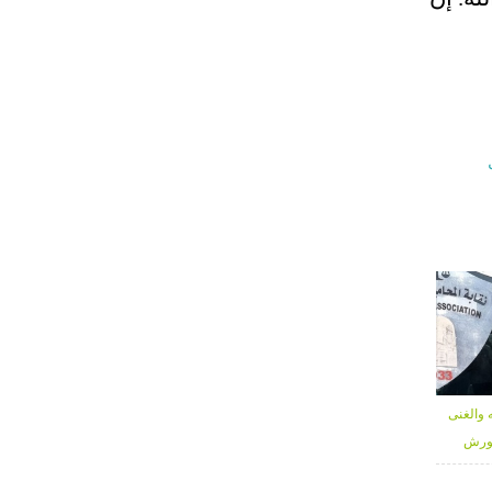
 والغنى
كورش