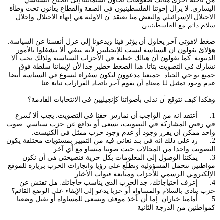
من ناحية أخرى هنالك ضغوطات تحاول استمالتنا إلى الجناح السياسي
اليساري. لا يزال إخوتنا الفلسطينيون في الضفة والقطاع يعانون تحت وطأة
الاحتلال الإسرائيلي والبعض منا يعتقد أن الاولية هي إنهاء الاحتلال وإحلال
سلام دائم مع الفلسطينيين.
ضغط لاهوتي آخر يحاول أن يؤثر فينا ويدعونا إلى عزل أنفسنا عن السياسة.
هؤلائ يقولون ان السياسة ليست للإنجيليين لأنه ينبغي ألا ينشغلوا بالأمور
الدنيوية. كما يقولون أن هنالك خطية في الأحزاب السياسية ولذلك يجب ألا
نشارك في التصويت بتاتا. هذا الضغط خطير جدا لأن لإيماننا سلطة فوق
جميع نواحي الحياة. جميعنا مدعوون لنكون سفراء ليسوع في السياسة أيضا.
عدم وجود تمثيل لنا معناه أن يقوم آخر باتخاذ القرارات نيابة عنا.
وهكذا كيف نتوقع أن ندلي بأصواتنا كإنجيليين في الانتخابات القادمة؟
1. أعتقد انه من الواجب أن نمارس حقنا في التصويت. يجب ألا نُسرع
في رفض المشاركة في التصويت، نسعى أو ندافع عن حزب سياسي. صوت
واحد ممكن ان يقرر وجود أو عدم وجود حزب ممثل في الكنيست.
2. زد على ذلك انه في بلد نعاني فيه من التمييز بمستويات مختلفة يكون
التصويت واحدا من المجالات حيث صوتنا متساو مع أي آخر.
3. يمكننا الوصول إلى المعلومات بكل حرية فنصيحتي هي أن نكون
مواطنين نتحمل المسؤولية ونطلّع على رؤيا وانجازات الحزب بزيارة للموقع
الإلكتروني الرسمي للأحزاب ومتابعة قنوات الأخبار.
4. إعرف احتياجاتك، جد الحزب الذي يناسب حاجاتك. هل تفتش عن
حزب ينادي بالسلام والمساواة أو حزبا يدعو إلى الإبقاء على الوضع القائم؟
5. أمامنا خياران: إما أن نأخذ موقف ونسعى للمساواة أو نقبل وضعنا
كمواطنين من الدرجة الثانية