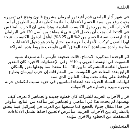
الخلفية
في شهر آذار الماضي قدم أفيغدور ليبرمان مشروع قانون ونجح في تمريره
بحيث رفع من نسبة الحسم للانتخابات القادمة كطريقة ليسد الطريق أما م
الأحزاب العربية من دخول الكنيست القادمة. وهذا يعني ان الحزب المنافس
في الانتخابات يجب أن يحصل الآن على 4 مقاعد من أصل 120 في البرلمان
( اذ ارتفعت نسبة الحسم من 2% الى 3.25%) ليتأهل لدخول الكنيست. نتيجة
لهذا التعديل تُركت الأحزاب العربية مع اختيار واحد هو دخول الانتخابات
بقائمة واحدة بمساعدة "لجنة الوفاق" التي فاوضت شروط هذه الشراكة.
اثر الوحدة المذكورة الاندماج، قالت صحيفة هآرتس، أنه ستزداد نسبة
التصويت في الوسط العربي بـ 10%. وفي الإحصائيات الأخيرة كان التقدير
حصول القائمة المشتركة ما بين 10 – 14 مقعدا مما يجعلها تفوز بالمكان
الرابع بعدد المقاعد في الكنيست. من المفارقات إن حزب ليبرمان يصارع
ليحافظ على بقائه تحت وطأة القانون الذي سنه.
اتهامات الفساد الحديثة ضد اعضاء اساسيين في حزبه سببت انكماش حزبه
بصورة مثيرة وخسارة في الأصوات.
قرار الأحزاب العربية للشراكة كان خطوة جديدة والجماهير لا تعرف كيف
تهضمها. لم يحدث هذا في الماضي والجماهير غير متأكدة من النتائج. سأوفر
في هذا المقال جدولا بالحجج كما سمعتها من العرب في إسرائيل فيما يتعلق
بالمشاركة بين الأحزاب العربية. سأعرض لائحتين احداها تشمل الادعاءات
المتحفظة من الخطوة والاخرى مؤيدة.
المتحفظون