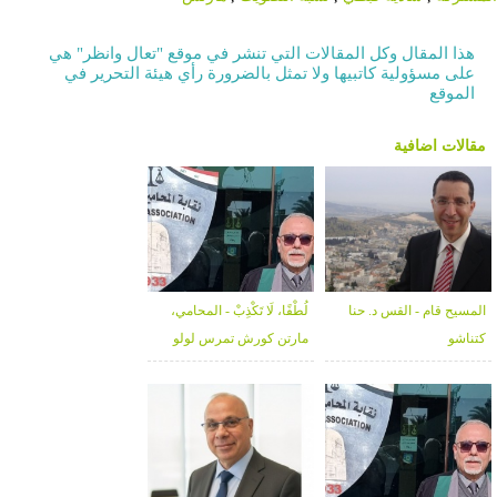
هذا المقال وكل المقالات التي تنشر في موقع "تعال وانظر" هي
على مسؤولية كاتبيها ولا تمثل بالضرورة رأي هيئة التحرير في
الموقع
مقالات اضافية
المسيح قام - القس د. حنا
لُطْفًا، لَا تَكْذِبْ - المحامي،
كتناشو
مارتن كورش تمرس لولو