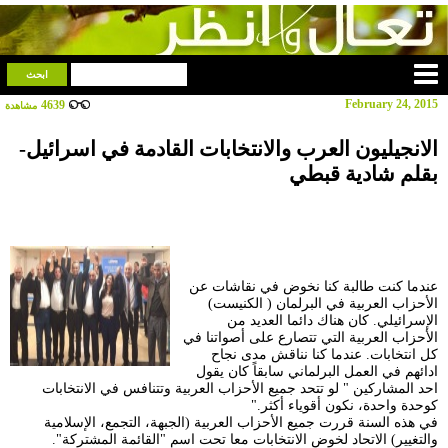
February 24, 2015
4639
مشاهدة
الانجيليون العرب والانتخابات القادمة في اسرائيل-
بقلم شادية قبطي
عندما كنت طالبة كنا نخوض في نقاشات عن
الأحزاب العربية في البرلمان ( الكنيست)
الإسرائيلي. كان هناك دائما العديد من
الأحزاب العربية التي تتصارع على أصواتنا في
كل انتخابات. عندما كنا نناقش مدى نجاح
ادائهم في العمل البرلماني سابقاً كان يقول
احد المشاركين " لو تتحد جميع الأحزاب العربية وتتنافس في الانتخابات
كوحدة واحدة، نكون أقوياء أكثر."
في هذه السنة قررت جميع الأحزاب العربية (الجبهة، التجمع، الإسلامية
والتغيير) الاتحاد لخوض الانتخابات معا تحت اسم "القائمة المشتركة".