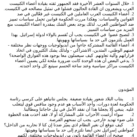
1. خلال السنوات العشر الأخيرة فقد الجمهور ثقته بقيادة أعضاء الكنيست
العرب ويشعرون ان القادة الحاليون فشلوا في تمثيل مصالحه في الكنيست.
2. أعضاء الكنيست العرب العاملين في الكنيست غير فعّالين في صد
القوانين والسياسات: وهكذا مررت الحكومة قوانين تحمل سياسات تمييز
ضد المواطنين العرب. لذلك يوجد بعض الشك بمقدرة أعضاء الكنيست منع
المزيد من سياسات التمييز.
3. لتصبح عضوا في الكنيست يجب أن تُقسم بالولاء لدولة إسرائيل. بهذا
العمل يلتزمون الى حد ما بسياساتها وبهويتها.
4. أعضاء القائمة المشتركة جاءوا من أيديولوجيات ووجهات نظر مختلفة -
فمنهم الوطني، المتدين، الاشتراكي - ولذلك يشك الكثيرون في اتخاذ
قراراتهم وآلية تعاونهم. كيف سيعملون معا بوجود هذه الفوارق الواضحة؟
5. يدعي البعض أن هذه الوحدة كانت ضرورة ملحة لكي يضمن أعضاء
الكنيست مراكز سياسية وعند ساعة الحسم سيتبع كل واحد أجندته.
المؤيدون
1. ينتاب البلاد شعور بقيادة ضعيفة. يجلس نتانياهو على كرسي رئاسة
الحكومة لعدة دورات، وأحد الأسباب هو عدم وجود منافس قوي ليتغلب
عليه. ينبغي ألا يجعلنا هذا أن نفقد الأمل في نيل حاجاتنا ومطالبنا.
2. سواء أُرغمت الأحزاب على المشاركة أو لا، فقد أخذت هذه الخطوة
على ضوء تهديد خارجي. يجب ان نمنحهم الفرصة.
3. كيف نتوقع أن نغير النظام اذي يميّز ضدنا إن كنا لا نحاربه من الداخل؟
كمواطني إسرائيل نحن أيضا نلتزم إلى حد ما بسياساتها وهويتها.
4. صحيح أن أعضاء القائمة يأتون من إيديولوجيات مختلفة، لكنهم