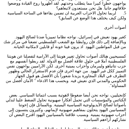
يواجهون خطرا كبيرا مما يتطلب وحدتهم. لقد أظهروا روح القيادة ووضعوا
خلافاتهم جانباً. هل نحن مستعدون لاتبعاهم؟
5. لربما تحاول الاحزاب العربية ان تضمن بقاءها في الساحة السياسية
ولكن كيف يختلف هذا الوضع عن السابق؟
أصوات أخرى
كغير يهود نعيش في إسرائيل، نواجه نظاما تمييزياً ضدنا لصالح اليهود.
وبالإضافة إلى ذلك فإن روابطنا مع الشعب الفلسطيني تضعنا في مركز شك
من قبل المواطنين اليهود اذ يرون فينا خونة أو قابلين لامكانية الخيانة.
كمسيحيين هنالك أصوات تحاول تغيير هويتنا إلى الآرامية لتفصلنا عن هويتنا
الفلسطينية أملا في حلول علاقة أفضل مع الدولة. لقد ربطوا أنفسهم مع
حزب نتانياهو وليبرمان وأحزاب يمينية أخرى. لكن الآراميين يواجهون نفس
التمييز ككل غير اليهود. من جهة اخرى فان عدم الاستقرار الحالي وظهور
التطرف في البلاد المجاورة يزيدنا شعوراً بأن الأفضل هو قبول الجهاز
الحكومي والمدني الذي نعيش فيه. وبحسب هذا الادعاء " الأمان أفضل من
المساواة".
كإنجيليين، نواجه نحن أيضا ضغوطا لاهوتية بسبب انتمائنا السياسي. بعض
الكنائس والمؤسسات التي تحمل أفكارا صهيونية تحاول الضغط علينا لندلي
بأصواتنا لصالح الأيديولوجية السياسية اليمينية. وبالمماثل فإن إخوتنا
المسيانيين اليهود يتحلون بمفاهيم صهيونية لإيمانهم، وكثيرون ينتسبون إلى
أحزاب صهيونية يمينية. وبسبب علاقتنا بالمسيانيين اليهود اقترح البعض أن
نشاركهم آراءهم السياسية.