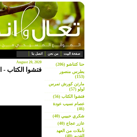
صفحة البيت
من نحن
اتصل بنا
August 20, 2020
حنا كتناشو (206)
فتشوا الكتاب - ا
بطرس منصور
(153)
مارتن كورش تمرس
لولو (57)
فتشوا الكتاب (56)
عصام نسيب عودة
(46)
شكري حبيبي (40)
عازر عجاج (40)
تأملات من العهد
القديم (40)