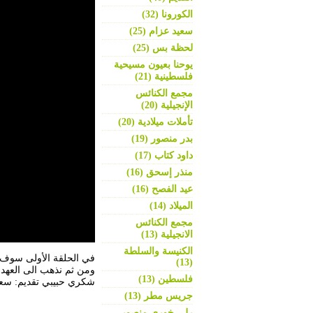
الكورونا (32)
سعيد عزام (25)
لحظة بس (25)
يوحنا بعيون مسيحية
فلسطينية (21)
مجمع الكنائس
الإنجيلية (20)
تأملات ميلادية (20)
بدر منصور (19)
داود كتاب (17)
منذر إسحق (16)
عيد الفصح (16)
الميلاد (14)
مجمع الكنائس
الانجيلية (13)
الكنيسة والسلطة
في الحلقة الأولى سوف ن
(13)
ومن ثم نذهب الى العهد ا
فلسطين (13)
شكري حبيبي تقديم: سع
جريس مطر (13)
رلى خوري منصور