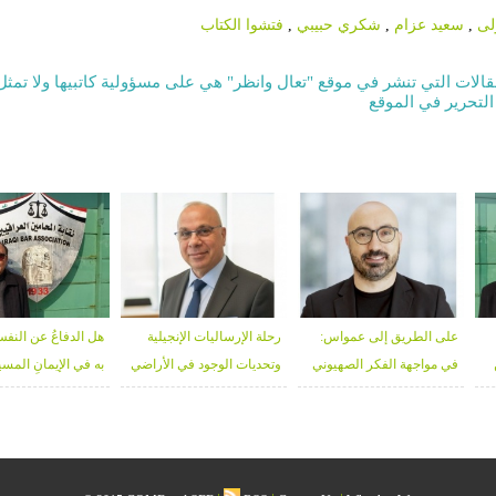
لى
,
سعيد عزام
,
شكري حبيبي
,
فتشوا الكتاب
قالات التي تنشر في موقع "تعال وانظر" هي على مسؤولية كاتبيها ولا تمثل
التحرير في الموقع
على الطريق إلى عمواس:
رحلة الإرساليات الإنجيلية
هل الدفاعُ عن النفس
في مواجهة الفكر الصهيوني
وتحديات الوجود في الأراضي
به في الإيمانِ المس
المسيحي - د. يوسف كمال
المقدسة - منذر زبانه
المحامي، مارتن ك
الخوري
تمرس لولو