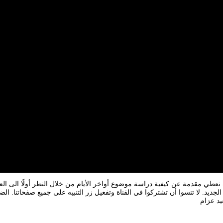
عطي مقدمة عن كيفية دراسة موضوع أواخر الأيام من خلال النظر أولًا الى العه
لجديد. لا تنسوا أن تشتركوا في القناة وتفعيل زر التنبيه على جميع صفحاتنا. الض
يد عزام