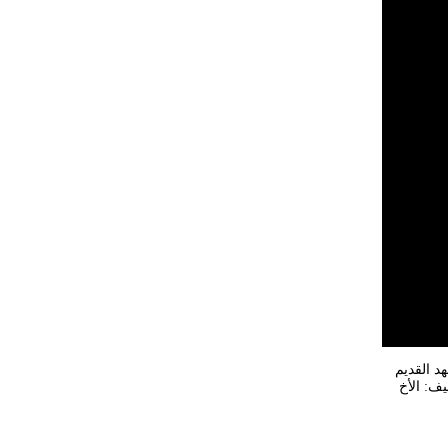
د القديم
يف: الأخ