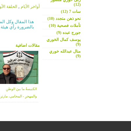
(12)
أواخر الأيام
,
الحلقة الأو
سات 7 (12)
نحو ذهن متجدد (10)
هذا المقال وكل الم
تأملات فصحية (10)
بالضرورة رأي هيئة 
جورج عبده (9)
يوسف كمال الخوري
(9)
مقالات اضافية
منال عبدالله خوري
(9)
الكنيسةُ ما بينَ الوطنِ
والمهجرِ - المحامي، مارتن
كورش تمرس لولو