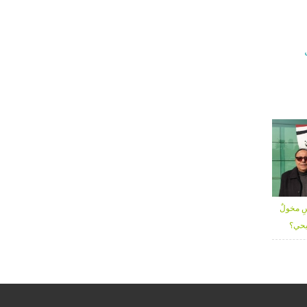
ِ مخولٌ
يحي؟
ورش