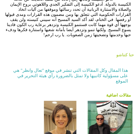
الكنيسة بالدولة. أدعو الكنيسة إلى التفكير الجدي واللاهوتي بروح الإيمان
والصلاة والاستنارة الربانية أن تحدد رسالتها وموقفها من آليات اتخاذ
القرارات الحكومية التي تتعلق بها ومن مضمون هذه القرارات ومدى قبولها
أو رفضها. في الختام، لقد أكد السيد المسيح أنه سيبني كنيسته ولن يقف
بوجهها أي قوة مهما كانت فستنمو الكنيسة وتزدهر برعاية رب الكون فادينا
يسوع المسيح. ولكنها تنمو وتزدهر أيضا بأمانة شعبها واستنارة فكرها ودفء
حبها وخدمتها وتضحيتها زمن الصعوبات. يا رب ارحم!
حنا كتناشو
هذا المقال وكل المقالات التي تنشر في موقع "تعال وانظر" هي
على مسؤولية كاتبيها ولا تمثل بالضرورة رأي هيئة التحرير في
الموقع
مقالات اضافية