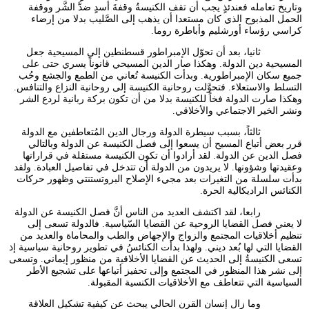
وتاريخ تعامله فعندئذٍ يجب أن تقف الكنيسةُ وقفةَ أسدٍ ضدَّ الشَّر ووقفة
الحمل المذبوح الذي كان مستعدا أن يذهب إلى الصَّليب بدلا من إرضاء
كراسي رؤساء أورشليم وأباطرة روما.
ثانيا، بعد أن تحوّل الإمبراطور قسطنطين إلى المسيحية جعل
المسيحية دين الدولة. وهكذا صار الدين المسيحي قانوناً يسري حتى على
جميع سكان الإمبراطورية. وبدأت الكنيسة تُعاني من الطمع والجشع وحُب
التسلط والاستعلاء. فتحوَّلت روحانية الكنيسة إلى روحانية النزاع والتنافس.
وهكذا صارت الدولة فخاً للكنيسة بدلا من أن تكون بركة ربانية لردع الشر
ونشر الخير الاجتماعي والأخلاقي.
ثالثاً، بسبب سيطرة الدولة ورجال الدين المُتعاطفين مع الدولة
قرر بعض أتباع المسيح أن يسعوا إلى فصل الكنيسة عن الدولة وبالتالي
فصل الدين عن الدولة. لقد أرادوا أن تكون الكنيسة مستقلة في قراراتها
وعقيدتها وشؤونها. لا يريدون من الدولة أن تتدخل في تفاصيل العبادة. ولقد
بدأت سلسلة من التغيرات بعد مجيء الإصلاح البروتستنتي وظهور حركات
الكنائس الراديكالية الحرة.
رابعا، لقد اكتشف العديد من الناس أنَّ فصل الكنيسة عن الدولة
لا يعني فصل القضايا الروحية عن القضايا السّياسية. فالدولة تسعى إلى
تنظيم أخلاقيات المجتمع والزواج والإجهاض والطب والمحاماة والعديد من
القضايا التي لها بُعد ديني. ولهذا بدأت الكنائسُ في تطوير روحانية سياسية إذ
تسعى الكنيسةُ إلى الحديث عن القضايا الأخلاقية من منظور إيماني. وتسعى
إلى نشر هذا المنظور في المجتمع وإلى تحفيز أتباعها على تشجيع الأطر
السياسية التي تتعاطف مع الأخلاقيات الكنسية المقبولة.
وما زال إنسان القرن الحالي يبحث عن كيفية تشكيل العلاقة