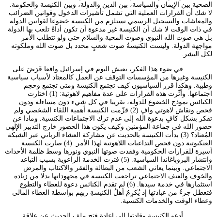
الصحية بين الإيمان والسياسة، بين الدين والدولة، وبين الكنيسة والحكومة.
لا شك أن القرارات العملية التي تشمل تأشيرات الدخول وقوانين الضرائب
والمعاشات والتسجيل الرسمي تستلزم من الكنيسة خضوعا لقوانين الدولة.
في ذات الوقت لا شك أن الكنيسة غير مدعوة أن تكون أداةً تلعب بها الدولة
بل هي صوت الله النبوي وصوت المحبة والسلام حتى ولو تتطلب الأمر
مواجهة الدولة. وليست الكنيسةُ صوت شعبٍ محدد بل صوت الله وملكوته
لكل البشر.
في ضوء هذا الفكر، نعيش اليوم في إسرائيل واقعا فَرَضَ على
الكنيسة وغيرها من المؤسسات التوقف عن العمل كالمعتاد لأسباب سياسية
وطبية. وهكذا قرر السياسيون كيف تجتمع الكنيسة ومتى تجتمع وحجم
اجتماعها. وأثّرت هذه القرارات على عدة مفاهيم لاهوتية: (1) اختارت
الكنائس نموذج الخضوع للدولة، تقريبا في كل شيء دون مساءلة ودون
فحص ونقاش لاهوتي وافٍ (2) قزّمت الكنيسة أهمية اللقاء الشخصي ولم
تفكر بشكل كافٍ بدعوة الله إلى عدم ترك الاجتماعات الكنسية. وماذا عن
حضور الله في جماعة المؤمنين وكيف يكون هذا الحضور خارج التدبير الإلهي
المُعتاد؟ (3) بدأت الكنيسة بالحديث عن مشاركة العشاء الرباني عبر الشبكة
العنكبوتية دون فحص التداعيات اللاهوتية لهذا الأمر. (4) صارت الكنيسة
أسيرة للقرارات الحكومية وفقدت صوتها النبوي ونورها وسط ظلمة الأحداث
وانتشار البروباغاندا السياسية. (5) فترت الخدمة الراعوية بسبب التباعد
الاجتماعي. وبينما يعاني الشعب من البطالة والفقر والاكتئاب والمرض
والخوف والعنف الاجتماعي تراجعت الكنيسة في مجهوداتها بدلا من زيادة
استثمارها في خدمة سيدها. (6) لم تقدم الكنائس دعوة للعطاء والتطوع
فتعطل جزءٌ من عبادتها إذ يُكرِمُ أهلُ الكنيسةِ ربهم بواسطة العطاء المالي
وعطاء الوقت والخدمات الكنسية.
أدعو الكنيسة وقادتها إلى إعادة فتح ملف الحديث عن علاقة