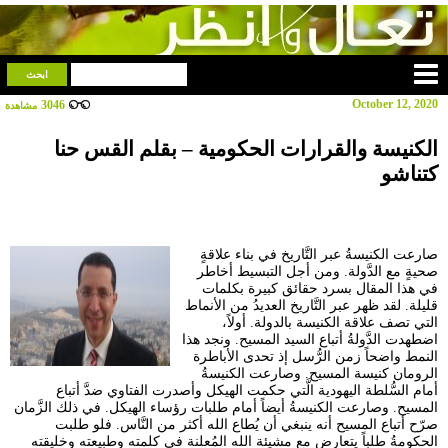
October 12, 2020
3046
مشاهدة
الكنيسة والقرارات الحكومية – بقلم القس حنا
كتناشو
صارعت الكنيسةُ عبر التَّاريخ في بناء علاقةٍ
صحيةٍ مع الدَّولة. ومن أجل التبسيط أخاطر
في هذا المقال بسرد حقائق كبيرة بكلمات
قليلة. لقد ظهر عبر التَّاريخ العديدُ من الأنماط
التي تصف علاقة الكنيسة بالدولة. أولاً،
اضطهدت الدَّولةُ أتباع السيد المسيح. ونجد هذا
النمط واضحاً زمن الرُّسل إذ تحدى الأباطرة
الرومان كنيسة المسيح. وصارعت الكنيسةُ
أمام السُّلطة اليهودية الَّتي حكمت الهيكل وأصدرت الفتاوي ضدَّ أتباع
المسيح. وصارعت الكنيسةُ أيضاً أمام طلبات رؤساء الهيكل. في ذلك الزَّمان
صرّح أتباع المسيح أنه ينبغي أن يُطاع الله أكثر من النَّاس. فلو طلبت
الحكومةُ طلباً يتعارض مع مشيئة الله المُعلنة في كلمته وطبيعته وخليقته