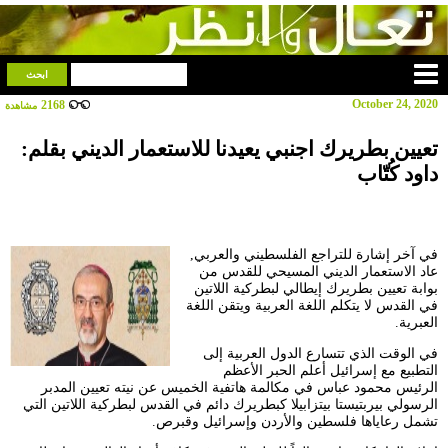
October 24, 2020
2168
مشاهدة
تعيين بطريرك اجنبي يعيدنا للاستعمار الديني بقلم:
داود كُتّاب
في آخر إشارة للتراجع الفلسطيني والعربي,
عاد الاستعمار الديني المسيحي للقدس من
بوابة تعيين بطريرك إيطالي لبطركية اللاتين
في القدس لا يتكلم اللغة العربية ويتقن اللغة
العبرية.
في الوقت الذي تتسارع الدول العربية إلى
التطبيع مع إسرائيل أعلم الحبر الأعظم
الرئيس محمود عباس في مكالمة هاتفية الخميس عن نيته تعيين المدبر
الرسولي بيربتيستا بيتزابيلا كبطريرك دائم في القدس لبطركية اللاتين التي
تشمل رعاياها فلسطين والأردن وإسرائيل وقبرص.