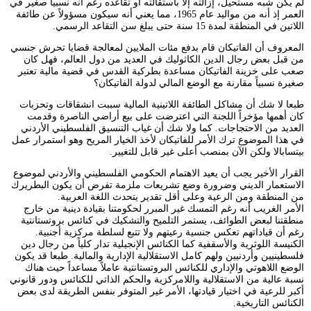
لم يكن شبه مستحيل، إزالته إلا باستقالته أو تقاعده رغم أنه نسبيا صغير في
العمر إذ أنه من مواليد عام 1965، مما يعني أنه سيكون مسؤولاً عن طائفة
اللاتين في المنطقة لمدة 15 سنة حتى يبلغ سن التقاعد الرسمي.
المعروف أن الفاتيكان قام بدفع مئات الملايين لمعالجة قضايا تحرش جنسي
من قبل بعض رجال الدين الكاثوليك في العديد من دول العالم، فهل كان
صعب على خزينة الفاتيكان مساعدة بطركية القدس في قضية مالية تعتبر
صغيرة نسبياً مقارنة مع الوضع المالي لدولة الفاتيكان؟
طبعا لا شك أن مشاكل الطائفة اللاتينية المالية سببت انشقاقات وتحزبات
كان أهمها مؤخراً اللجنة التي اعترضت على بيع أراضي الناصرة وقدمت
العديد من الاحتجاجات. كما ولا شك أن غياب التنسيق الفلسطيني الأردني
في هذا الموضوع ترك الأمر للفاتيكان لأخذ الخيار المريح وهو استمرار عمل
بيتسابالا ولكن الآن بمنصب أعلى غير قابل للتغيير.
القرار الأخير يجب أن يعيد الاهتمام الحكومي الفلسطيني والأردني لموضوع
الاستعمار الديني وضرورة وضع تشريعات ملزمة تفرض أن يكون البطريرك
من المنطقة ومن الرعية وعلى أقل تقدير يتحدث اللغة العربية.
الأمر الغريب أنه رغم التمسك غير المبرر لحكومتنا بقيادة دينية من خارج
منطقتنا لبعض الطوائف، يستمر التلميح والتشكيك في كنائس بروتستانتية
رغم أن قياداتهم تعكس جنسية رعيتهم ولا تتبع لسلطة مركزية أجنبية.
الكنيسة اللوثرية والأسقفية كما الكنائس الإنجيلية تدار كلياً من رجال دين
فلسطينيين وأردنيين ولهم كامل الاستقلالية الإدارية والمالية. طبعا قد يكون
الوضع اللاهوتي والإداري للكنائس البروتستانتية عاملاً مساعداً حيث هناك
نسبة عالية من الاستقلالية واللامركزية والحكم الذاتي للكنائس ودور قانوني
أكبر للرعية في اختيار قيادتها، الأمر غير المتوفر بنفس الطريقة لدى بعض
الكنائس التاريخية.