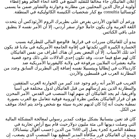
إعلان الفاتيكان جاء مخالفاً للتقليد المتبع في كافة أنحاء العالم وهو إعطاء
أولوية لرجال الدين المحليين من مطارنة وخوارنة والتشاور ضمن ما يسمى
كونسالتيا consultia مع كبار شخصيات الكنيسة الكاثوليكية في المنطقة.
ورغم أن القانون الأردني يفرض على بطريرك الروم الأرثوذكس أن يتحدث
اللغة العربية وأن يكون حاملاً جواز سفر أردني، إلا أن الأمر نفسه لا ينطبق
على باقي الكنائس.
يبدو أن للفاتيكان مبررات في قرارها. فالوضع المالي للبطركية بسبب
الخسارة الكبيرة التي تكبدتها في إقامة الجامعة الأمريكية في مادبا قد يكون
أحد تلك الأسباب. إلّا أن البعض يصر أن هناك أطراف من نفس الفاتيكان
كان لهم ضلع فيما حدث، وقد تكون إحدى الدلالات على ذلك وجود قضية
مالية بعشرات الملايين مرفوعة في ولاية كاليفورنيا الأمريكية ضد
كاردينالات في إيطاليا وبيتسبيلا نفسه إضافة إلى البطريرك السابق وعدد من
المطارنة العرب في فلسطين والأردن.
الغريب في الأمر أنه رغم وجود عدد كبير من الخوارنة العرب المثقفين
والمطارنة الذين يتم إرسالهم من قبل الفاتيكان لدول مختلفة في آسيا
وأفريقيا، لم يجد الفاتيكان أي منهم لهذا المنصب في القدس. الأمر المحزن
هو أن قرار الفاتيكان يعكس نظرة أوروبية فوقية تتعامل مع العرب بصورة
نمطية بحيث أنه إذا كان لديهم تجربة سيئة مع شخص واحد يتم اتخاذ موقف
من الكل.
كان قد تعين بيتسابيلا بشكل مؤقت كمدبر رسولي لمعالجة المشكلة المالية
التي وصلت ديونها الى مئة مليون دولارحيث قام ببيع أراضٍ تجارية في
منطقة الناصرة كجزء يصل إلى 60% من الدين (حسب أقوال بيتسابالا).
ويبدو أن الفاتيكان قرر مكافأة المدبر المطيع بهذا المنصب الذي يصعب، إن