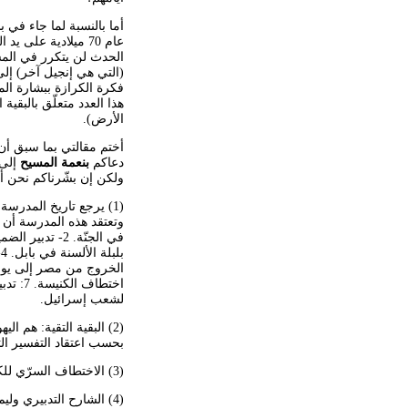
عام 70 ميلادية على
الحدث لن يتكرر في المست
هذا العدد متعلّق بالبق
الأرض).
أختم مقالتي بما سبق أن
دعاكم
بنعمة المسيح
إلى 
ولكن إن بشّرناكم نحن أو م
اختطاف
لشعب إسرائيل.
(2) البقية التقية: هم
بحسب اعتقاد التفسير الت
(3) الاختطاف السرّي للكنيسة: عندما تؤخذ كنيسة المسيح من المؤمنين إلى السماء فجأة، وبشكل سرّي.
(4) الشارح التدبيري وليم مكدونالد كان معلّماً لللاهوت في مدرسة الكتاب المقدّس بمدينة سان لياندرو