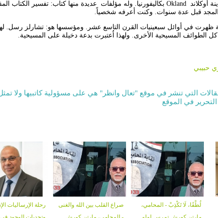
نة أوكلاند
Okland
بكاليفورنيا. وله مؤلفات عديدة منها كتاب: تفسير الكتاب ال
المجد قبل عدة سنوات. وكنت أعرفه شخصياً.
عة ظهرت في أوائل سبعينيات القرن التاسع عشر. ومؤسسها هو: تشارلز رسل. له
كل الطوائف المسيحية الأخرى. ولهذا اُعتبرت بدعة دخيلة على المسيحية.
 حبيبي
قالات التي تنشر في موقع "تعال وانظر" هي على مسؤولية كاتبيها ولا تمثل
التحرير في الموقع
لُطْفًا، لَا تَكْذِبْ - المحامي،
صراع القلب بين الله والغنى
رحلة الإرساليات الإن
مارتن كورش تمرس لولو
- المحامي، مارتن كورش
وتحديات الوجود في 