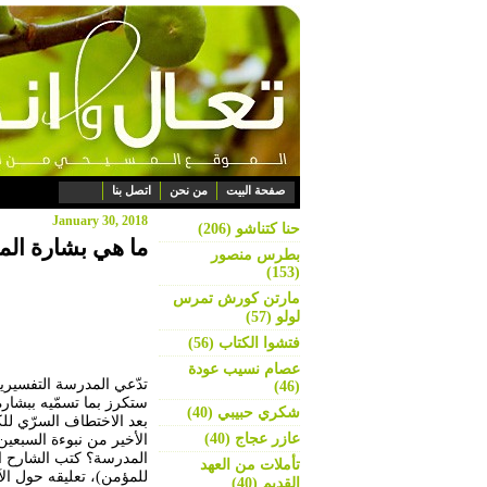
صفحة البيت
من نحن
اتصل بنا
January 30, 2018
حنا كتناشو (206)
ما هي بشارة ال
بطرس منصور
(153)
مارتن كورش تمرس
لولو (57)
فتشوا الكتاب (56)
عصام نسيب عودة
(46)
ستكرز بما تسمّيه ببشارة
شكري حبيبي (40)
عازر عجاج (40)
الأخير من نبوءة السبعين
تأملات من العهد
القديم (40)