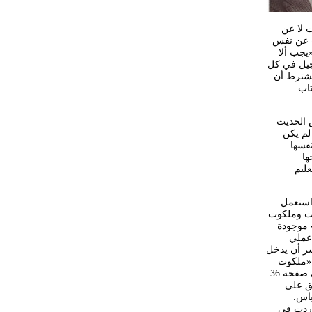
ت لا عن
يكتب عن نفس
الأمم» «يجب ألا
لإنجيل في كل
يشترط أن
 تفسير الكتاب
س الحديث
لم يكن
نفسها
ها
عليم
 استعمل
ات وملكوت
وات» موجودة
 عملي
ى سبيل المثال «إنّه يعسر أن يدخل
 بالمقابل يقول الشيء نفسه في مرقس 23:10 ولوقا 24:18 عن «ملكوت
الله». راجع أيضاً متّى 24:19 حيث يوجد مبدأ آخر تُستخدم فيه عبارة «ملكوت لله». ثم أضاف الشارح في صفحة 36
بق على
باس.
وردت في