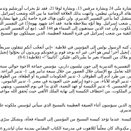
أما بالنسبة لما جاء في بشارة متّى 24 وبشارة مرقس 13، وبشارة لوقا 21، فقد تمّ بخر
 يد القائد الروماني تيطس، وانتهت بذلك العلاقة الخاصة ما بين الله وشعب إسرائيل.
قبل كما يدّعي التفسير التدبيري. ولن تكون هناك فترة خاصة يُكرز فيها ببشارة
(التي هي إنجيل آخر) إلى شعب إسرائيل. وها أنوّه بملاحظة هامة: فقد أخذ شهود 
فكرة الكرازة ببشارة الملكوت، وأن عدد الذين سيذهبون إلى السماء هو 144 ألف. (م
ية التقية من شعب إسرائيل في فترة الضيقة العظيمة، الذين سيملكون مع المسيح
 كتبه الرسول بولس إلى المؤمنين في غلاطية: «إني أتعجّب أنكم تنتقلون سريعاً
إنجيل آخر! ليس هو آخر، غير أنه يوجد قوم يزعجونكم ويريدون أن يحوّلوا إنجيل
لاك من السماء بغير ما بشّرناكم، فليكن "أناثيما"!» (غلاطية6:1-8).
وتعتقد هذه المدرسة أن الله تعامل مع الإنسان خلال العصور من خلال سب
في الجنّة. 2- تدبير الضمير، من طرد آدم إلى الطوفان. 3- تدبير الحكومات البشرية أو الطغاة، من
بلبلة الألسنة في بابل. 4- تدبير الوعد للآباء، من دعوة إبراهيم حتى العبودية في مصر. 5
الخروج من مصر إلى يوم الخمسين. 6- تدبير الكنيسة أو عهد النعمة، الذي بدأ في يوم الخمسين، وينته
 الكنيسة. 7: تدبير الملكوت، من اختطاف الكنيسة إلى نهاية الملك الألفي حيث يُحقق الله مواع
 اليهود الذين سيؤمنون أثناء الضيقة العظيمة بالمسيح الذي سيأتي ليؤسس ملكوته ع
دبيري.
an