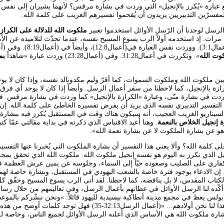
ع عبارة «يُكرز بالإنجيل» التي وردت في بشارة مرقس؟ لأنهما يشيران إلى نفس ا
فسرّين التدبيريين يريدون أن يُقحموا تفسيرهم الغريب على كلمة الله.
الرسل لوجدنا أن الرّسل الأوائل استخدموا تعبير
ملكوت الله
للدلالة على
الكرازة
 مرات. إذ استخدمه أولاً الرب يسوع المسيح نفسه، عندما تحدّث لتلاميذه عن الأ
وت الله
». وتكررت في أعمال31:28. وفي (أعمال23:28) وردت عبارة «شاهداً
بم
بين ملكوت الله وملكوت السموات، كما أقرّ وليم مكدونالد نفسه، وإذا كان لا ي
رازة بالإنجيل، كما لاحظنا من سفر أعمال الرسل. وأيضاً إذا كان لا يوجد أي فرق 
دت في بشارة متّى، وعبارة «الكرازة بالإنجيل» كما وردت في بشارة مرقس. ف
التفسير التدبيري نفسه الذي يريد أن يفرض تفسيره الخاطئ على كلمة الله. إن 
 بالسيناريو الغريب العجيب، أنه سيكون هناك وقت في المستقبل يُكرز فيه ببشارة
 إنجيل الخلاص بالنعمة
. وهنا أُعيد الاقتباس الذي ذكرته في بداية مقالتي عمّا كتب
هو عن بشارة الملكوت لا عن بشارة نعمة الله».
على كلمة الله؟ وألا يعني هذا التفسير أن بشارة الملكوت التي يُخبرنا عنها التفسير
يل الذي نكرز به اليوم هو نفسه إنجيل ملكوت الله. ملكوت الله الذي تحقق بمج
كفاري على الصليب وصعوده حيّاً إلى السماء، وجلوسه عن يمين عرش العظمة 
. إن الادعاء بوجود فترة خاصة بالشعب اليهودي في المستقبل، وبشارة خاصة لهم،
تاب المقدس، لا بل يناقضه، كما لاحظنا. لقد أتى الرب يسوع المسيح وحقّق كل
كّده لنا الرسل الأوائل في عظاتهم بأعمال الرسل، وفي تعاليمهم من خلال رسائ
بولس يعظ في مجمع مدينة أنطاكية بيسيدية لليهود قائلاً:
»
ونحن نبشّركم بالموعد
ذا لنا نحن أولادهم...
«
(أعمال الرسل32:13-35) فهل توجد كلمات أوضح من 
بشارة ملكوت الله هي الأساس الذي أعلنه الرسل الأوائل لجميع الناس، وخاصة لل