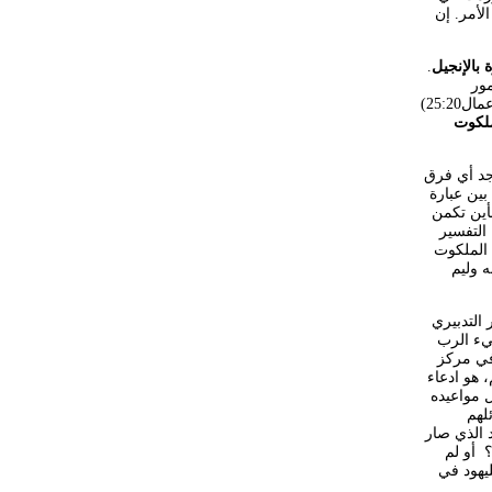
لأمر. إن
 بالإنجيل
.
مور
(أعمال3:1). ووردت نفس العبارة في(أعمال12:8)، وأيضاً في (أعمال8:19). وفي (أعمال25:20)
لكوت
وجد أي فرق
بين عبارة
أين تكمن
التفسير
 الملكوت
ه وليم
 التدبيري
يء الرب
في مركز
 هو ادعاء
 مواعيده
لهم
 الذي صار
هذه؟ أو لم
يهود في