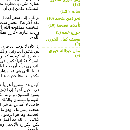
بشارة متّى، بالمقارنة م
(12)
المشكلة تكمن إذن أن الم
سات 7 (12)
لو عُدنا إلى سفر أعمال 
نحو ذهن متجدد (10)
فقد ذُكر هذا التعبير ست
تأملات فصحية (10)
المختصة
بملكوت الله
جورج عبده (9)
وردت عبارة: «كارزاً
بملك
الله
».
يوسف كمال الخوري
(9)
إذا كان لا يوجد أي فرق 
منال عبدالله خوري
بين هاتين العبارتين والك
(9)
«بشارة الملكوت» كما ور
المشكلة؟ إنها تكمن في 
التدبيري يريد أن يقنعنا
فقط، التي هي غير
بشارة
مكدونالد: «فالحديث هنا 
أليس هذا تفسيراً غريباً 
هي إنجيل آخر؟ إن الإنج
يسوع المسيح، وموته ال
القوة والسلطان والمُلك
خاطئ لا أساس له في الك
لشعب إسرائيل. وهو ما أ
العديدة. وها هو الرسول 
لآبائنا، إن الله قد أكمل ه
تكن الكرازة بالإنجيل و
أيامهم؟