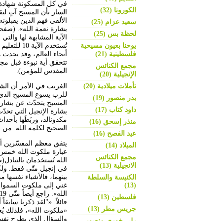
في كل المسكونة شهادة ل
الكورونا (32)
السار بأن المسيح آتٍ لي
الألفي فهم الذين يقبلونه
سعيد عزام (25)
لحظة بس (25)
يوحنا بعيون مسيحية
تُستخدم ا
فلسطينية (21)
أنحاء العالم، وقد يحدث 
مجمع الكنائس
المقدس للمؤمن).
الإنجيلية (20)
تأملات ميلادية (20)
الغريب في الأمر أن الشا
للرب يسوع المسيح الذي 
بدر منصور (19)
المسيح يتحدّث عن بشارة 
داود كتاب (17)
بشارة الإنجيل التي تحد
مكدونالد، وربَطَها بأحد
منذر إسحق (16)
الصحيح لكلمة الله. من ا
عيد الفصح (16)
يتفق معظم المفسّرين أن
الميلاد (14)
عبارة ملكوت الله خمس 
مجمع الكنائس
الانجيلية (13)
في إنجيل متّى فقط. ولكن
الكنيسة والسلطة
(13)
فلسطين (13)
قائلاً: «"لقد ذكرنا ساب
جريس مطر (13)
«ملكوت الله»، فلذلك يُعت
والسؤال الذي يطرح نفسه
رلى خوري منصور