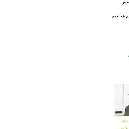
مقدس
م عقائدهم
جيلية
الأراضي