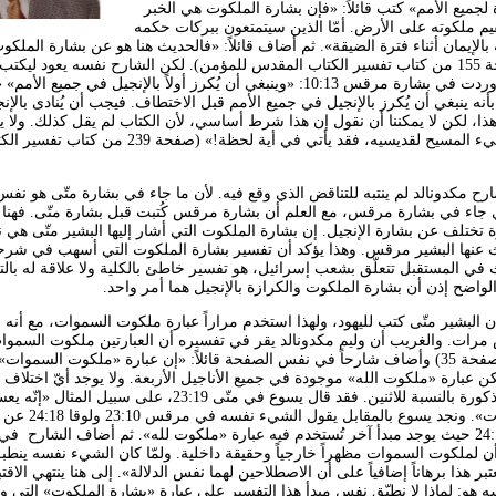
جميع الأمم» كتب قائلاً: «فإن بشارة الملكوت هي الخبر
قيم ملكوته على الأرض. أمّا الذين سيتمتعون ببركات حكمه
 بالإيمان أثناء فترة الضيقة». ثم أضاف قائلاً: «فالحديث هنا هو عن بشارة الملكو
بشارة نعمة الله». (صفحة 155 من كتاب تفسير الكتاب المقدس للمؤمن). لكن الشارح نفسه يعود ل
الآية المشابهة لها والتي وردت في بشارة مرقس 10:13: «وينبغي أن يُكرز أولاً بالإنجيل في جميع 
لآية 10 للتعليم بأنه ينبغي أن يُكرز بالإنجيل في جميع الأمم قبل الاختطاف. فيجب أن يُنادى با
هذا، لكن لا يمكننا أن نقول إن هذا شرط أساسي، لأن الكتاب لم يقل كذلك. ولا 
تتحقق أية نبوءة قبل مجيء المسيح لقديسيه، فقد يأتي في أية لحظة!» (صفحة 239 من كتاب
رح مكدونالد لم ينتبه للتناقض الذي وقع فيه. لأن ما جاء في بشارة متّى هو نف
جاء في بشارة مرقس، مع العلم أن بشارة مرقس كُتبت قبل بشارة متّى. فهنا 
تختلف عن بشارة الإنجيل. إن بشارة الملكوت التي أشار إليها البشير متّى هي 
ّث عنها البشير مرقس. وهذا يؤكد أن تفسير بشارة الملكوت التي أسهب في شرح
اث في المستقبل تتعلّق بشعب إسرائيل، هو تفسير خاطئ بالكلية ولا علاقة له بالت
لواضح إذن أن بشارة الملكوت والكرازة بالإنجيل هما أمر واحد.
 البشير متّى كتب لليهود، ولهذا استخدم مراراً عبارة ملكوت السموات، مع أنه
مرات. والغريب أن وليم مكدونالد يقر في تفسيره أن العبارتين ملكوت السمو
الله تُستخدمان بالتبادل(صفحة 35) وأضاف شارحاً في نفس الصفحة قائلاً: «إن عبارة «ملكوت السم
 عبارة «ملكوت الله» موجودة في جميع الأناجيل الأربعة. ولا يوجد أيّ اختلاف
بينهما، فالأشياء نفسها مذكورة بالنسبة للاثنين. فقد قال يسوع في متّى 23:19، عل
غني إلى ملكوت السموات». ونجد يسوع
قاً أن لملكوت السموات مظهراً خارجياً وحقيقة داخلية. ولمّا كان الشيء نفسه ينط
بر هذا برهاناً إضافياً على أن الاصطلاحين لهما نفس الدلالة». إلى هنا ينتهي الاقت
 هو: لماذا لا نطبّق نفس مبدأ هذا التفسير على عبارة «بشارة الملكوت» التي 