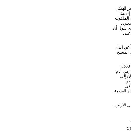
اب أورشليم وتدمير الهيكل
 إن هذا
 الملكوت
يهوه(5) عن التفسير التدبيري
ع أن التفسير التدبيري يقول أن
 على
 عن الذي
 المسيح.
(1) يرجع تاريخ المدرسة التفسيرية التدبيرية إلى جون نيلسون داربي، مؤسس جماعة الاخوة حوالي سنة 1830.
عة تدابير هي: 1- تدبير البراءة، زمن آدم
 الطوفان إلى
- تدبير الناموس، من
ي في
يده القديمة
لى الأرض،
S