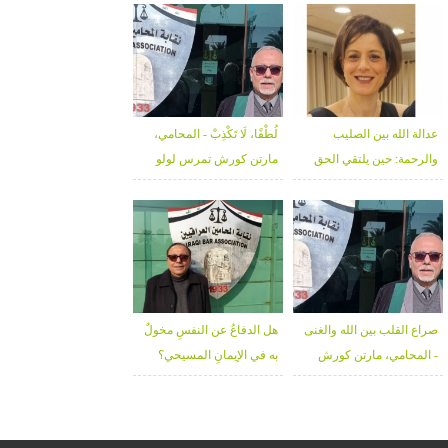
عدالة الله بين الصليب
لُطْفًا، لَا تَكْذِبْ - المحامي،
والرحمة: حين يلتقي الحق
مارتن كورش تمرس لولو
بالغفران - د. خلوب قعوار
صراع القلب بين الله والغنى
هل الدفاعُ عن النفسِ مخولٌ
- المحامي، مارتن كورش
به في الإيمانِ المسيحي؟
تمرس لولو
المحامي، مارتن كورش
تمرس لولو