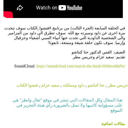
في الحلقة السابعة (الجزء الثالث) من برنامج #فتشوا_الكتاب سوف نتحدث
مرة اخرى عن داود وسيرته مع الله. سوف نتطرق الى داود من المزامير
والى الشخصية الداودية التي تحدث عنها أنبياء السبي أشعياء وحزقيال
وإرميا. سوف تكون حلقة شيقة وممتعة، تابعونا!
الضيف: القس الدكتور حنا كتناشو
تقديم: سعيد عزام وجريس مطر
SoundCloud:
https://soundcloud.com/search-the-book/rh9sbwddn9vr
جريس مطر
,
حنا كتناشو
,
داود ومملكته
,
سعيد عزام
,
فتشوا الكتاب
هذا المقال وكل المقالات التي تنشر في موقع "تعال وانظر" هي
على مسؤولية كاتبيها ولا تمثل بالضرورة رأي هيئة التحرير في
الموقع
مقالات اضافية