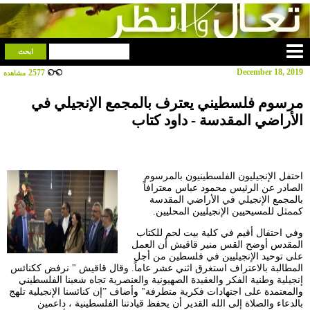
December 18, 2019
2577
مشاهدة
مرسوم فلسطيني يعترف بالمجمع الإنجيلي في
الأراضي المقدسة - داود كتاب
احتفل الإنجيليون الفلسطينيون بالمرسوم
الصادر عن الرئيس محمود عباس معترافاً
بالمجمع الإنجيلي في الأراضي المقدسة
كممثل للمسيحيين الإنجيليين المحليين.
وفي احتفال أقيم في كلية بيت لحم للكتاب
المقدس أوضح القس منير قاقيش أن العمل
على توحيد الإنجيليين في فلسطين من أجل
المطالبة بالاعتراف استغرق اثني عشر عاماً. وقال قاقيش " نرفض ككنائس
إنجيلية وطنية الفكر والعقيدة الصهيونية والعنصرية تجاه شعبنا الفلسطيني
والمعتمدة على اجتهادات فكرية متطرفة" وأضاف ”إن كنائسنا الإنجيلية تلهج
بالدعاء والصلاة إلى الله القدير أن يحفظ قيادتنا الفلسطينية ، داعمين