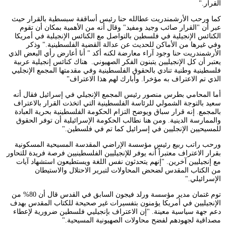
القرار."
كما ورحب الأرشمندريت عطالله حنا رئيس أساقفة سبسطية بالقرار حيث
عبر أن "القرار صائب وجيد ومفيد" وقال أنه من الأهمية بمكان أن تقوم
الكنائس الإنجيلية في فلسطين بالتواصل مع الكنائس الإنجيلية في أمريكا
وفي غيرها من الأماكن للحديث عن عدالة القضية الفلسطينية." وذكر
الأرشمندريت حنا وجود آراء معارضة لكنه أكد " أنا أعارض رأي البعض الذي
يعتبر أن كل الإنجيليين يتبنون الفكر الصهيوني. هناك كنائس إنجيلية عربية
فلسطينية وطنية تنادي بالحقوق الفلسطينية وفي مقدمتها المجمع الإنجليي
الذي تم الاعتراف به مؤخرا. وأبارك لهم هذا الاعتراف"
أما المحامي بطرس منصور رئيس المجمع الإنجيلي في إسرائيل فقال أنه
سعيد بالتوجة الشمولي للرئاسة الفلسطينية التي اتخذت القرار بالاعتراف
بالمجمع. إنه قرار سباق ويوضح التزام الحكومة الفلسطينية بحرية العبادة
والممارسة الدينية. ومن هنا نطالب الحكومة الإسرائيلية أن توفر الحقوق
للمسيحيين الإنجليين في إسرائيل كما تم في فلسطين."
ورحب راتب ربيع رئيس مؤسسة الإراضي المقدسة المسيحية المسكونية
بقرار الاعتراف معتبراً أنه يوفر للإنجيليين الفلسطينيين فرصة فريدة للتحاور
مع إنجيليين آخرين. "إنهم يتحدثون نفس اللغة ويستطيعون استشهاد آيات
من الكتاب المقدس لضحض المحاولات لتبرير الاحتلال والاستيطان
الإسرائيلي."
توم غتمان مدير مؤسسة ورلد فيجون السابق في القدس قال أن 80% من
الإنجيليين في أمريكا يؤمنون بتفسيرات غير صحيحة للكتاب المقدس بهدف
دعم جهة سياسية معينة. "إن الاعتراف بإنجيليي فلسطين ضرورية لإعطاء
مصداقية لجهودهم لفضح محاولات الصهيونية المسيحية."