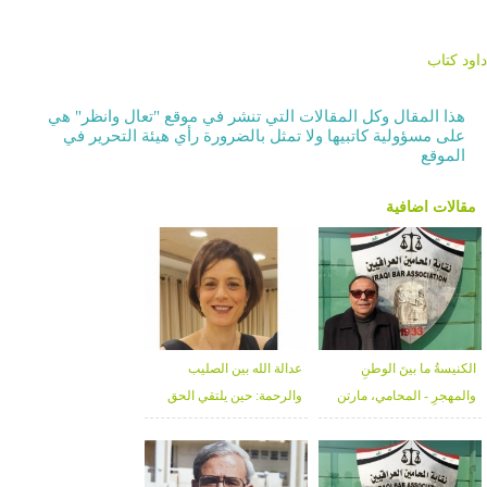
داود كتاب
هذا المقال وكل المقالات التي تنشر في موقع "تعال وانظر" هي
على مسؤولية كاتبيها ولا تمثل بالضرورة رأي هيئة التحرير في
الموقع
مقالات اضافية
الكنيسةُ ما بينَ الوطنِ
عدالة الله بين الصليب
والمهجرِ - المحامي، مارتن
والرحمة: حين يلتقي الحق
كورش تمرس لولو
بالغفران - د. خلوب قعوار