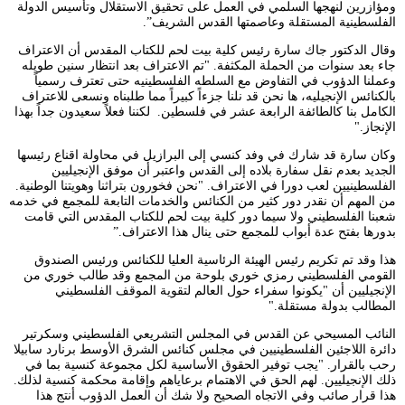
ومؤازرين لنهجها السلمي في العمل على تحقيق الاستقلال وتأسيس الدولة
الفلسطينية المستقلة وعاصمتها القدس الشريف”.
وقال الدكتور جاك سارة رئيس كلية بيت لحم للكتاب المقدس أن الاعتراف
جاء بعد سنوات من الحملة المكثفة. "تم الاعتراف بعد انتظار سنين طويله
وعملنا الدؤوب في التفاوض مع السلطه الفلسطينيه حتى تعترف رسمياً
بالكنائس الإنجيليه، ها نحن قد نلنا جزءاً كبيراً مما طلبناه ونسعى للاعتراف
الكامل بنا كالطائفة الرابعة عشر في فلسطين. لكننا فعلاً سعيدون جداً بهذا
الإنجاز."
وكان سارة قد شارك في وفد كنسي إلى البرازيل في محاولة اقناع رئيسها
الجديد بعدم نقل سفارة بلاده إلى القدس واعتبر أن موفق الإنجيليين
الفلسطينيين لعب دورا في الاعتراف. "نحن فخورون بتراثنا وهويتنا الوطنية.
من المهم أن نقدر دور كثير من الكنائس والخدمات التابعة للمجمع في خدمه
شعبنا الفلسطيني ولا سيما دور كلية بيت لحم للكتاب المقدس التي قامت
بدورها بفتح عدة أبواب للمجمع حتى ينال هذا الاعتراف.”
هذا وقد تم تكريم رئيس الهيئة الرئاسية العليا للكنائس ورئيس الصندوق
القومي الفلسطيني رمزي خوري بلوحة من المجمع وقد طالب خوري من
الإنجيليين أن "يكونوا سفراء حول العالم لتقوية الموقف الفلسطيني
المطالب بدولة مستقلة."
النائب المسيحي عن القدس في المجلس التشريعي الفلسطيني وسكرتير
دائرة اللاجئين الفلسطينيين في مجلس كنائس الشرق الأوسط برنارد سابيلا
رحب بالقرار. "يجب توفير الحقوق الأساسية لكل مجموعة كنسية بما في
ذلك الإنجيليين. لهم الحق في الاهتمام برعاياهم وإقامة محكمة كنسية لذلك.
هذا قرار صائب وفي الاتجاه الصحيح ولا شك أن العمل الدؤوب أنتج هذا