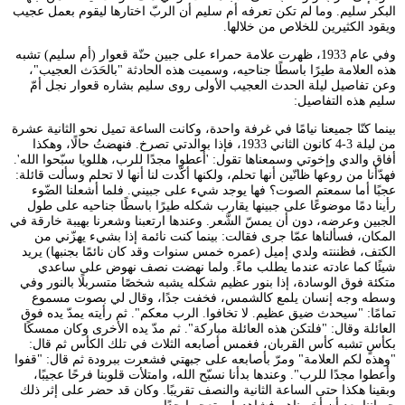
البكر سليم. وما لم تكن تعرفه أم سليم أن الربّ اختارها ليقوم بعمل عجيب
ويقود الكثيرين للخلاص من خلالها.
وفي عام 1933، ظهرت علامة حمراء على جبين حنّة قعوار (أم سليم) تشبه
هذه العلامة طيرًا باسطًا جناحيه، وسميت هذه الحادثة "بالحَدَث العجيب"،
وعن تفاصيل ليلة الحدث العجيب الأولى روى سليم بشاره قعوار نجل أمّ
سليم هذه التفاصيل:
بينما كنّا جميعنا نيامًا في غرفة واحدة، وكانت الساعة تميل نحو الثانية عشرة
من ليلة 3-4 كانون الثاني 1933، فإذا بوالدتي تصرخ. فنهضتُ حالًا، وهكذا
أفاق والدي وإخوتي وسمعناها تقول: 'أعطوا مجدًا للرب، هللويا سبّحوا الله'.
فهدّأنا من روعها ظانّين أنها تحلم، ولكنها أكّدت لنا أنها لا تحلم وسألت قائلة:
عجبًا أما سمعتم الصوت؟ فها يوجد شيء على جبيني. فلما أشعلنا الضّوء
رأينا دمًا موضوعًا على جبينها يقارب شكله طيرًا باسطًا جناحيه على طول
الجبين وعرضه، دون أن يمسّ الشَّعر. وعندها ارتعبنا وشعرنا بهيبة خارقة في
المكان، فسألناها عمّا جرى فقالت: بينما كنت نائمة إذا بشيء يهزّني من
الكتف، فظننته ولدي إميل (عمره خمس سنوات وقد كان نائمًا بجنبها) يريد
شيئًا كما عادته عندما يطلب ماءً. ولما نهضت نصف نهوض على ساعدي
متكئة فوق الوسادة، إذا بنور عظيم شكله يشبه شخصًا متسربلًا بالنور وفي
وسطه وجه إنسان يلمع كالشمس، فخفت جدًا، وقال لي بصوت مسموع
تمامًا: "سيحدث ضيق عظيم. لا تخافوا. الرب معكم". ثم رأيته يمدّ يده فوق
العائلة وقال: "فلتكن هذه العائلة مباركة". ثم مدّ يده الأخرى وكان ممسكًا
بكأسٍ تشبه كأس القربان، فغمس أصابعه الثلاث في تلك الكأس ثم قال:
"وهذه لكم العلامة" ومرّ بأصابعه على جبهتي فشعرت ببرودة ثم قال: "قفوا
وأعطوا مجدًا للرب". وعندها بدأنا نسبّح الله، وامتلأت قلوبنا فرحًا عجيبًا،
وبقينا هكذا حتى الساعة الثانية والنصف تقريبًا. وكان قد حضر على إثر ذلك