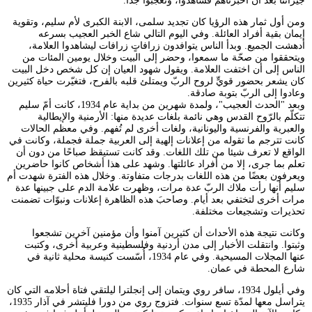
جيراننا بعد أن أخبرناهم فشاهدوا، وتعجبوا جدًا.
ومن أول ثمار هذه الرؤيا كان تجديد سلمى، الابنة الكبرى لأم سليم، وتقوية
إيمان بقية أفراد العائلة. وفي اليوم التالي شاع الخبر العجيب بسرعه
أدهشت الجميع. وبدأ الناس يتوافدون زرافاتٍ زرافات ليشاهدوا العلامة،
ويتحققوا من صحّة ما سمعوا، وحضر إلى البيت وخلال يومين المئات من
الناس إلى أن اختفت العلامة. ويقول شهود العيان إن كل شخص دخل البيت
كان يشعر بحضور قويٍّ لروح الربّ ويمتلئ قلبه بالفرح، فتغيّرت حياة كثيرين
وعادوا إلى الربّ بتوبة صادقة.
وبعد "الحدث العجيب"، ولمدة شهرين من بداية عام 1934، كانت أمّ سليم
تتكلّم بالرّوح القدس وهي نائمة بلغات عديدة منها: الأرمنية والإيطالية
والعبرية والفرنسية واليونانية، ولغات أخرى لم تُفهم. وفي معظم الحالات
كانت تترجم ما تقوله من إعلانات إلهية إلى العربية جملة فجملة، وكانت في
الواقع لا تعرف شيئا من تلك اللغات. وقد كانت تستيقظ صباحًا من دون أن
تعلم بما جرى، إلا من أفراد عائلتها. وشهد على هذا أشخاص كانوا حاضرين
ويعرفون بعضًا من هذه اللغات بدرجات متفاوتة. وخلال هذه الفترة شهدت أم
سليم أنها رأت ملاك الربّ عدة مرات، وظهرت علامة الدم على جبينها عدة
مرات أخرى لتختفي بعد أيام. وصاحبَ هذه الظاهرة إعلانات ونبوّات تضمنت
تحذيرات وتشجيعات مختلفة.
وكانت نتيجة هذه الأحداث أن كثيرين آمنوا وأن مؤمنين آخرين تشجعوا
وثبتوا. وانتقلت الأخبار إلى مدن أردنية وفلسطينية وعربية أخرى، وكتبت
عنها المجلات المسيحية. وفي عام 1934، أُسّست كنيسة محلية ثانية في
شارع المحطة في عمان.
وفي أيلول 1934، سافر روي ويتمان إلى إنجلترا ليلتقي فتاة أحلامه التي كان
يتراسل معها لمدّة تسع سنوات. فتزوج روي من دورا فليتشر في آذار 1935،