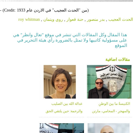
- (Credit: من "الحدث العجيب" في الاردن عام 1933)
الحدث العجيب
,
بدر منصور
,
حنة قعوار
,
روي ويتمان
,
roy whitman
هذا المقال وكل المقالات التي تنشر في موقع "تعال وانظر" هي
على مسؤولية كاتبيها ولا تمثل بالضرورة رأي هيئة التحرير في
الموقع
مقالات اضافية
الكنيسةُ ما بينَ الوطنِ
عدالة الله بين الصليب
والمهجرِ - المحامي، مارتن
والرحمة: حين يلتقي الحق
كورش تمرس لولو
بالغفران - د. خلوب قعوار