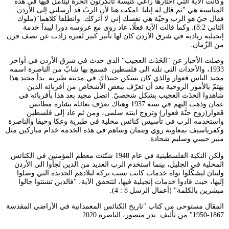
وكانت الآية التي اختارها راعي كنيسة تانكرتون الحرة ليتأمل فيها في هذه
المناسبة هي "ثم قال له إيليا: امكث هنا لأن الربّ قد أرسلني إلى الأردن.
فقال حيّ هو الرب وحيّة هي نفسك إني لا أتركك. وانطلقا كلاهما"(ملوك
الثاني 8:2). وكما قالت الآية فعلًا، عاد روي مع عروسه دورا ليبدآ خدمة
إنجيلية ريادية في شرق الأردن كان لها تأثير كبير لفترة زادت عن نصف قرن
من الزّمان.
وصلت الأخبار عن "الحَدَث العجيب" الذي حدث في شرق الأردن في أواخر
1933، والأحداث التي تلته الى فلسطين. فسمع بها شابّ من الناصرة اسمه
مجيد الياس قعوار والذي كان يسكن حينذاك في مدينة طبرية. بدأ مجيد هذا
يهتمّ بالأمور الروحية بعد أن تعرّف ببعض الأشخاص من أقربائه الذين
شاهدوا الحدَث العجيب بشكل شخصيّ. اتصل مجيد بعد هذا بأقربائه في
عمان وذهب إليهم في سنة 1937 وهناك تعرّف بعائلة بشارة مطانس
قعوار(زوج حنّة قعوار) وتزوج ابنته سلمى، ومن ثم عاد إلى فلسطين
واستخدمه الرب في تأسيس كنائس محلية في طبرية وعكا وحيفا والناصرة
وكفرياسيف بمعاونة روي ويتمان وساهم في هذه الخدمة خدام مباركين مثل
منير حبيبي وسليم شحادة.
ولكن النكبة الفلسطينية في عام 1948 شتّتت معظم المؤمنين في الكنائس
المحلية في الجليل، بينما استخدم الرب العديد من الذين لجأوا الى الأردن
ولبنان ليشكّلوا نواة خدمات كانت سبب بركة لبلادهم الجديدة التي وصلوا
إليها، حيث قادوا خدمات إنجيلية فيها، لتتحقق الآية، "فالذين تشتتوا جالوا
مبشرين بالكلمة" (أعمال الرسل 8 : 4).
المقال مستوحى من كتاب "تاريخ الكنائس المعمدانية في الأراضي المقدسة
1867-1950" من تأليف: بدر منصور، الناصرة 2020