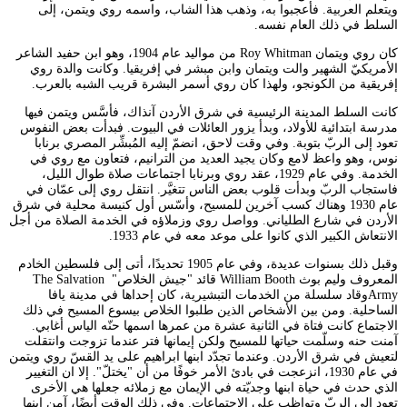
ويتعلم العربية. فأعجبوا به، وذهب هذا الشاب، واسمه روي ويتمن، إلى
السلط في ذلك العام نفسه.
كان روي ويتمان Roy Whitman من مواليد عام 1904، وهو ابن حفيد الشاعر
الأمريكيّ الشهير والت ويتمان وابن مبشر في إفريقيا. وكانت والدة روي
إفريقية من الكونجو، ولهذا كان روي أسمر البشرة قريب الشبه بالعرب.
كانت السلط المدينة الرئيسية في شرق الأردن آنذاك، فأسَّس ويتمن فيها
مدرسة ابتدائية للأولاد، وبدأ يزور العائلات في البيوت. فبدأت بعض النفوس
تعود إلى الربّ بتوبة. وفي وقت لاحق، انضمّ إليه المُبشِّر المصري برنابا
نوس، وهو واعظ لامع وكان يجيد العديد من الترانيم، فتعاون مع روي في
الخدمة. وفي عام 1929، عقد روي وبرنابا اجتماعات صلاة طوال الليل،
فاستجاب الربّ وبدأت قلوب بعض الناس تتغيَّر. انتقل روي إلى عمّان في
عام 1930 وهناك كسب آخرين للمسيح، وأسّس أول كنيسة محلية في شرق
الأردن في شارع الطلياني. وواصل روي وزملاؤه في الخدمة الصلاة من أجل
الانتعاش الكبير الذي كانوا على موعد معه في عام 1933.
وقبل ذلك بسنوات عديدة، وفي عام 1905 تحديدًا، أتى إلى فلسطين الخادم
المعروف وليم بوث William Booth قائد "جيش الخلاص" The Salvation
Armyوقاد سلسلة من الخدمات التبشيرية، كان إحداها في مدينة يافا
الساحلية. ومن بين الأشخاص الذين طلبوا الخلاص بيسوع المسيح في ذلك
الاجتماع كانت فتاة في الثانية عشرة من عمرها اسمها حنّه الياس أغابي.
آمنت حنه وسلّمت حياتها للمسيح ولكن إيمانها فتر عندما تزوجت وانتقلت
لتعيش في شرق الأردن. وعندما تجدّد ابنها ابراهيم على يد القسّ روي ويتمن
في عام 1930، انزعجت في بادئ الأمر خوفًا من أن "يختلّ". إلا ان التغيير
الذي حدث في حياة ابنها وجديّته في الإيمان مع زملائه جعلها هي الأخرى
تعود إلى الربّ وتواظب على الاجتماعات. وفي ذلك الوقت أيضًا، آمن ابنها