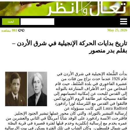
May 25, 2026
993
مشاهدة
تاريخ بدايات الحركة الإنجيلية في شرق الأردن –
بقلم بدر منصور
بدأت الشُّعلة الإنجيلية في شرق الأردن في
عام 1926 عندما حدث نزاع بين فئات من
عشيرة الفاخوري في بلدة السّلط، حيث قام
أشخاص من أحد الأطراف المتنازعة بالتوجّه
إلى القدس للبحث عن إمكانية انضمامهم إلى
طائفة مسيحيّة غير طائفة الروم الأورثوذكس.
فالتقوا في القدس مع المُرسلة لورا رادفورد
Laura Radford التي كانت مسؤولة عن
إرسالية التبشير بالتوراة، والتي كان محور عملها تبشير الجنود الإنجليز.
فاقترحت الآنسة رادفورد على الوفد شابًا أمريكيًّا في الثاني والعشرين من
عمره يخدم مع إرسالية إنكليزية وخدم قبلها لفترة قصيرة في قرية البصّة
في شمال فلسطين، وكان الشاب في تلك الفترة يسكن في بيت الإرسالية