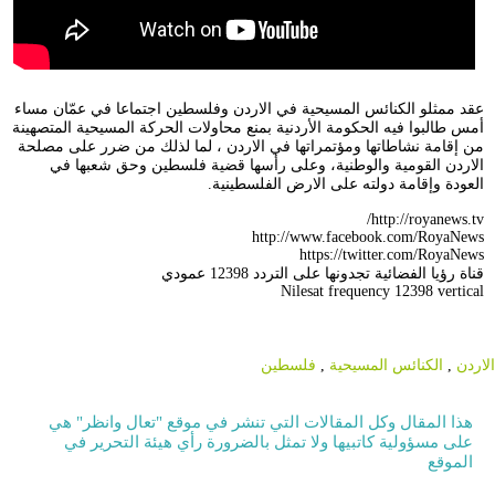
عقد ممثلو الكنائس المسيحية في الاردن وفلسطين اجتماعا في عمّان مساء
أمس طالبوا فيه الحكومة الأردنية بمنع محاولات الحركة المسيحية المتصهينة
من إقامة نشاطاتها ومؤتمراتها في الاردن ، لما لذلك من ضرر على مصلحة
الاردن القومية والوطنية، وعلى رأسها قضية فلسطين وحق شعبها في
العودة وإقامة دولته على الارض الفلسطينية.
http://royanews.tv/
http://www.facebook.com/RoyaNews
https://twitter.com/RoyaNews
قناة رؤيا الفضائية تجدونها على التردد 12398 عمودي
Nilesat frequency 12398 vertical
الاردن
,
الكنائس المسيحية
,
فلسطين
هذا المقال وكل المقالات التي تنشر في موقع "تعال وانظر" هي
على مسؤولية كاتبيها ولا تمثل بالضرورة رأي هيئة التحرير في
الموقع