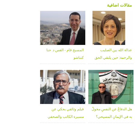
مقالات اضافية
عدالة الله بين الصليب
المسيح قام - القس د. حنا
والرحمة: حين يلتقي الحق
كتناشو
بالغفران - د. خلوب قعوار
هل الدفاعُ عن النفسِ مخولٌ
فيلم وثائقي يحكي عن
به في الإيمانِ المسيحي؟
مسيرة الكاتب والصحفي
المحامي، مارتن كورش
عطاالله منصور 1934-2026
تمرس لولو